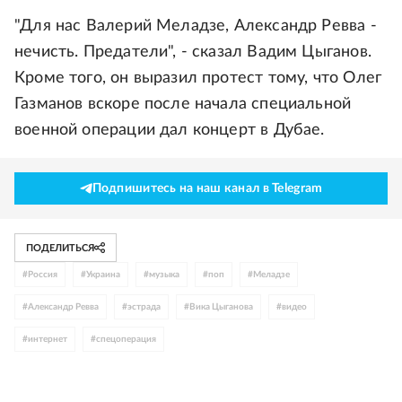
"Для нас Валерий Меладзе, Александр Ревва -
нечисть. Предатели", - сказал Вадим Цыганов.
Кроме того, он выразил протест тому, что Олег
Газманов вскоре после начала специальной
военной операции дал концерт в Дубае.
Подпишитесь на наш канал в Telegram
ПОДЕЛИТЬСЯ
#
Россия
#
Украина
#
музыка
#
поп
#
Меладзе
#
Александр Ревва
#
эстрада
#
Вика Цыганова
#
видео
#
интернет
#
спецоперация