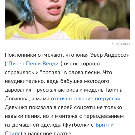
kino-teatr.ru
Поклонники отмечают, что юная Эвер Андерсон
(
"Питер Пен и Венди"
) очень хорошо
справилась и "попала" в слова песни. Что
неудивительно, ведь бабушка молодого
дарования - русская актриса и модель Галина
Логинова, а мама
отлично говорит по-русски
.
Девушка показала в своей соцсети не только
навыки пения, но и монтажа с переодеванием
из домашней одежды (футболки с
Бритни
Спирс
) в нарядное платье.