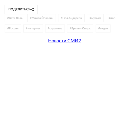
ПОДЕЛИТЬСЯ
#
Катя Лель
#
Милла Йовович
#
Пол Андерсон
#
музыка
#
поп
#
Россия
#
интернет
#
странное
#
Бритни Спирс
#
видео
Новости СМИ2