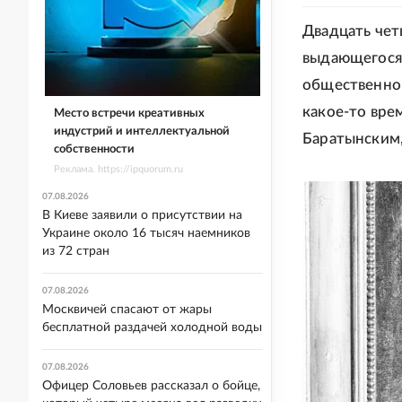
Двадцать чет
выдающегося 
общественног
какое-то вре
Место встречи креативных
индустрий и интеллектуальной
Баратынским,
собственности
Реклама. https://ipquorum.ru
07.08.2026
В Киеве заявили о присутствии на
Украине около 16 тысяч наемников
из 72 стран
07.08.2026
Москвичей спасают от жары
бесплатной раздачей холодной воды
07.08.2026
Офицер Соловьев рассказал о бойце,