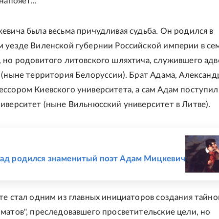
апояет..."
евича была весьма причудливая судьба. Он родился в
 уезде Виленской губернии Российской империи в се
 но родовитого литовского шляхтича, служившего ад
 (ныне территория Белоруссии). Брат Адама, Александ
ссором Киевского университета, а сам Адам поступил
иверситет (ныне Вильнюсский университет в Литве).
Е
зад родился знаменитый поэт Адам Мицкевич
те стал одним из главных инициаторов создания тайно
матов", преследовавшего просветительские цели, но