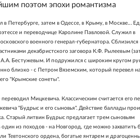
йшим поэтом эпохи романтизма
в Петербурге, затем в Одессе, в Крыму, в Москве... Ед
оэтессе и переводчице Каролине Павловой. Служил в
осковского военного генерал-губернатора. Сблизился 
стниками декабристского заговора К.Ф. Рылеевым (за
 А.А. Бестужевым. И подружился с широким кругом ру
енно близко - с Петром Вяземским, который перевел н
 его "Крымские сонеты".
переводил Мицкевича. Классическим считается его п
евича "Будрыс и его сыновья". Действие баллады про
ка. Старый литвин Будрыс предлагает трем сыновьям
в один из походов - на Новгород, где можно захватить 
мли Тевтонского ордена, богатые янтарем и драгоценн