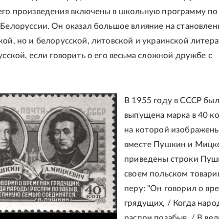
его произведения включены в школьную программу по
 Белоруссии. Он оказал большое влияние на становлен
кой, но и белорусской, литовской и украинской литер
усской, если говорить о его весьма сложной дружбе с
В 1955 году в СССР бы
выпущена марка в 40 ко
на которой изображен
вместе Пушкин и Мицк
приведены строки Пуш
своем польском товари
перу: "Он говорил о вр
грядущих, / Когда нар
распри позабыв, / В ве