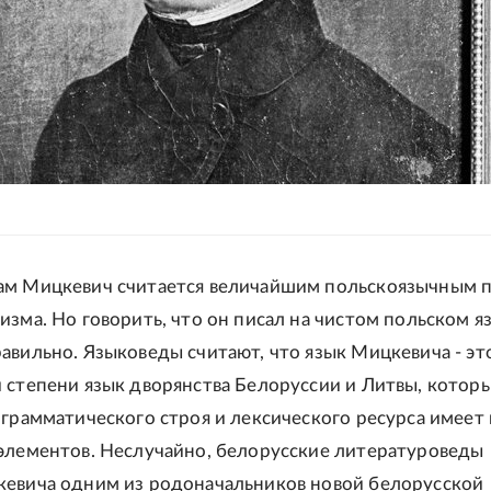
ам Мицкевич считается величайшим польскоязычным 
изма. Но говорить, что он писал на чистом польском я
авильно. Языковеды считают, что язык Мицкевича - это
 степени язык дворянства Белоруссии и Литвы, которы
 грамматического строя и лексического ресурса имеет
элементов. Неслучайно, белорусские литературоведы
евича одним из родоначальников новой белорусской