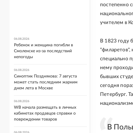
постепенно с
национальног
учителем в Ко
06.08.2026
В 1823 году 
Ребенок и женщина погибли в
"филаретов",
Смоленске из-за последствий
непогоды
специально п
нему проходи
06.08.2026
бывших студе
Синоптик Позднякова: 7 августа
может стать последним жарким
сегодня пора
днем лета в Москве
Петербург. Т
06.08.2026
национализмо
WB начала размещать в личных
кабинетах продавцов справки о
повреждении товаров
В Поль
06.08.2026