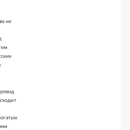
ва не
с
тем
сских
а
еревод
исходит
богатую
ыми