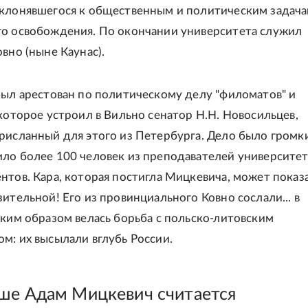
клонявшегося к общественным и политическим задач
о освобождения. По окончании университета служил
вно (ныне Каунас).
был арестован по политическому делу "филоматов" и
 которое устроил в Вильно сенатор Н.Н. Новосильцев,
рисланный для этого из Петербурга. Дело было громк
ло более 100 человек из преподавателей университет
нтов. Кара, которая постигла Мицкевича, может показ
зительной! Его из провинциального Ковно сослали... в
аким образом велась борьба с польско-литовским
м: их высылали вглубь России.
ше Адам Мицкевич считается