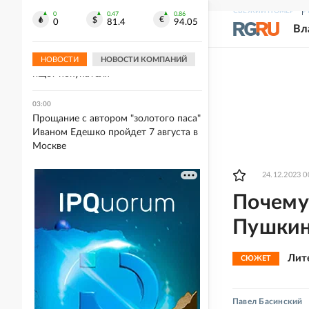
В ЕАО ввели режим повышенной
СВЕЖИЙ НОМЕР
Р
готовности из-за угрозы паводка
0
0.47
0.86
0
81.4
94.05
Вл
03:14
Рижский вокзал в Москве опять
НОВОСТИ
НОВОСТИ КОМПАНИЙ
ищет покупателя
03:00
Прощание с автором "золотого паса"
Иваном Едешко пройдет 7 августа в
Москве
24.12.2023 0
Почему
Пушкин
Лит
СЮЖЕТ
Павел Басинский