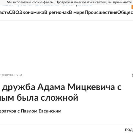
Мы используем cookie-файлы. Продолжая пользоваться сайтом, вы принимаете
Г-НЕДЕЛЯ
РОДИНА
ПРИЛОЖЕНИЯ
СОЮЗ
НОВОСТИ
асть
СВО
Экономика
В регионах
В мире
Происшествия
Общес
0:00
КУЛЬТУРА
 дружба Адама Мицкевича с
ым была сложной
ература с Павлом Басинским
ПОД