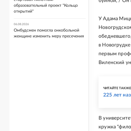
буйной, / Он н
образовательный проект "Кольцо
открытий"
У Адама Мицк
06.08.2026
Новогрудском
Омбудсмен помогла онкобольной
обедневшего,
женщине изменить меру пресечения
в Новогрудке
первым профе
Виленский ун
ЧИТАЙТЕ ТАКЖ
225 лет на
В университе
кружка "фило