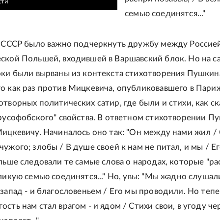
сти
семью соединятся..."
в СССР было важно подчеркнуть дружбу между Россие
ской Польшей, входившей в Варшавский блок. Но на 
оки были вырваны из контекста стихотворения Пушкин
о как раз против Мицкевича, опубликовавшего в Пари
отворных политических сатир, где были и стихи, как ск
"русофобского" свойства. В ответном стихотворении П
Мицкевичу. Начиналось оно так: "Он между нами жил /
ужого; злобы / В душе своей к нам не питал, и мы / Е
альше следовали те самые слова о народах, которые "р
ликую семью соединятся..." Но, увы: "Мы жадно слушал
запад - и благословеньем / Его мы проводили. Но тепе
сть нам стал врагом - и ядом / Стихи свои, в угоду че