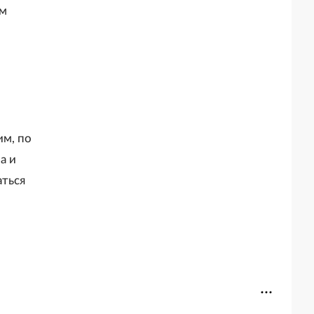
ам
им, по
а и
аться