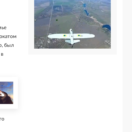
мье
вокатом
р, был
 в
го