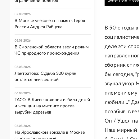
ограничений полетов
Фото: РИА Ново
07.08.2026
В Москве увековечат память Героя
России Андрея Рябцева
В 50-е годы 
социалистиче
06.08.2026
деле эти стр
В Смоленской области ввели режим
ЧС природного происхождения
направленног
сборник стих
06.08.2026
Лантратова: Судьба 300 курян
бы сегодня, 
остается неизвестной
звучал укор 
племени ему ч
06.08.2026
ТАСС: В Киеве полиция избила детей
любили..." Д
и женщин на митинге против
позабыв, в ве
вырубки деревьев
Он / Ушел на 
06.08.2026
Наш мирный го
На Ярославском вокзале в Москве
стартовал пилотный