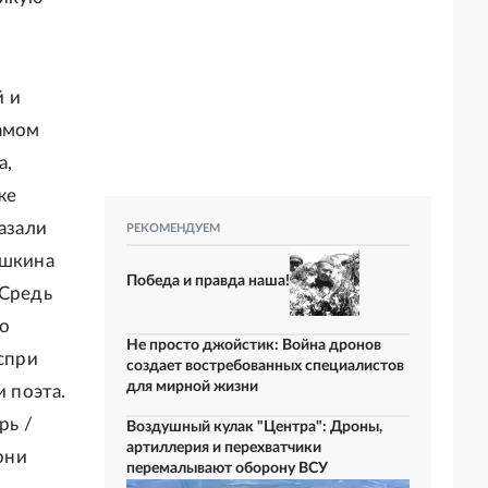
й и
самом
а,
же
азали
РЕКОМЕНДУЕМ
ушкина
Победа и правда наша!
 Средь
го
Не просто джойстик: Война дронов
аспри
создает востребованных специалистов
для мирной жизни
и поэта.
рь /
Воздушный кулак "Центра": Дроны,
артиллерия и перехватчики
рни
перемалывают оборону ВСУ