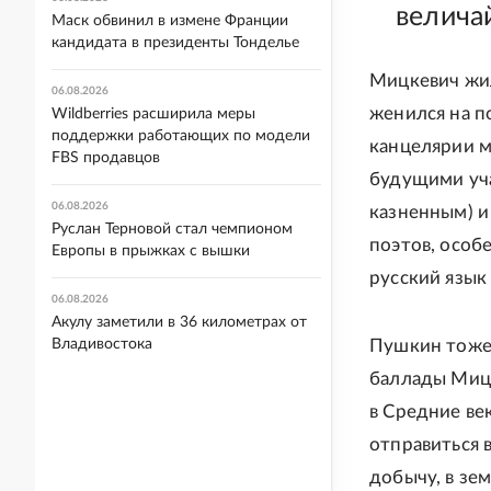
велича
Маск обвинил в измене Франции
кандидата в президенты Тонделье
Мицкевич жил 
06.08.2026
женился на п
Wildberries расширила меры
поддержки работающих по модели
канцелярии м
FBS продавцов
будущими уча
06.08.2026
казненным) и
Руслан Терновой стал чемпионом
поэтов, особ
Европы в прыжках с вышки
русский язык
06.08.2026
Акулу заметили в 36 километрах от
Владивостока
Пушкин тоже 
баллады Мицк
в Средние ве
отправиться 
добычу, в зе