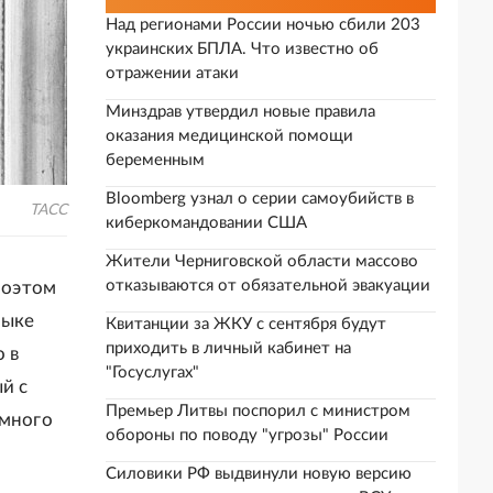
Над регионами России ночью сбили 203
украинских БПЛА. Что известно об
отражении атаки
Минздрав утвердил новые правила
оказания медицинской помощи
беременным
Bloomberg узнал о серии самоубийств в
ТАСС
киберкомандовании США
Жители Черниговской области массово
отказываются от обязательной эвакуации
поэтом
зыке
Квитанции за ЖКУ с сентября будут
приходить в личный кабинет на
 в
"Госуслугах"
й с
Премьер Литвы поспорил с министром
 много
обороны по поводу "угрозы" России
Силовики РФ выдвинули новую версию