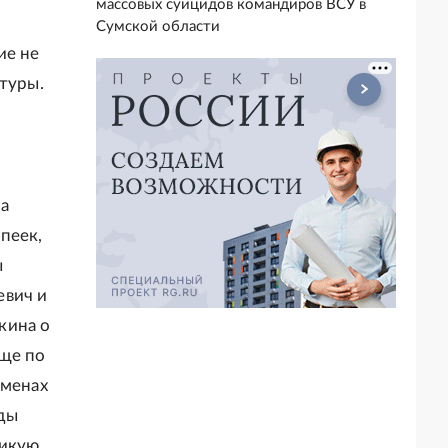
массовых суицидов командиров ВСУ в
Сумской области
ие не
атуры.
ла
пеек,
ы
евич и
кина о
ще по
еменах
оды
ликую