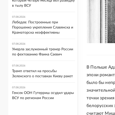
который четыре месяца вел разведку
в тылу ВСУ
07.08.2026
Лебедев: Построенные при
Порошенко укрепления Славянска и
Краматорска неэффективны
07.08.2026
Умерла заслуженный тренер России
по фехтованию Фаина Саевич
07.08.2026
В Польше Ад
Трамп ответил на просьбы
эпохи романт
Зеленского о поставках Киеву ракет
было бы непр
07.08.2026
значительной
Генсек ООН Гутерриш осудил удары
точки зрения
ВСУ по регионам России
белорусских 
считают Мицк