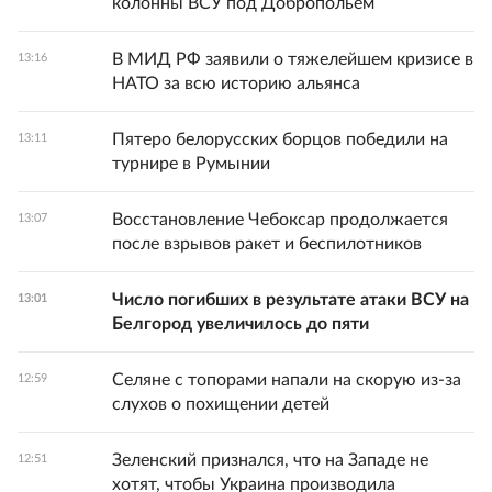
колонны ВСУ под Добропольем
В МИД РФ заявили о тяжелейшем кризисе в
13:16
НАТО за всю историю альянса
Пятеро белорусских борцов победили на
13:11
турнире в Румынии
Восстановление Чебоксар продолжается
13:07
после взрывов ракет и беспилотников
Число погибших в результате атаки ВСУ на
13:01
Белгород увеличилось до пяти
Селяне с топорами напали на скорую из-за
12:59
слухов о похищении детей
Зеленский признался, что на Западе не
12:51
хотят, чтобы Украина производила