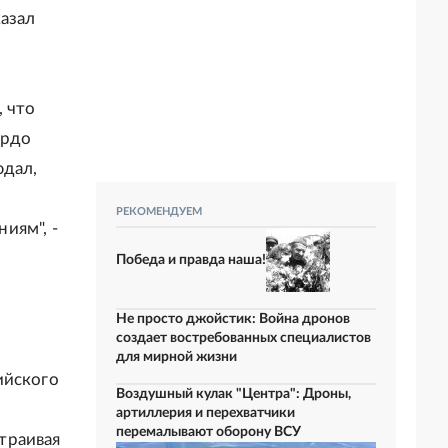
казал
, что
ордо
юдал,
РЕКОМЕНДУЕМ
иям", -
Победа и правда наша!
Не просто джойстик: Война дронов
создает востребованных специалистов
для мирной жизни
ийского
Воздушный кулак "Центра": Дроны,
артиллерия и перехватчики
перемалывают оборону ВСУ
траивая