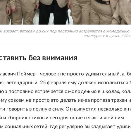
й возраст, ветеран до сих пор постоянно встречается с молодежью 
колледжах и вузах. / Ив
ставить без внимания
аевич Пеймер - человек не просто удивительный, а, б
я, легендарный. 25 февраля ему должен исполниться 1
 пор постоянно встречается с молодежью в школах, ко
 ему совсем не просто это делать из-за протеза трахеи 
и говорить в полную силу. Он выпустил несколько кн
 и сборник стихов и сегодня остается активнейшим
м социальных сетей, где регулярно выкладывает удив