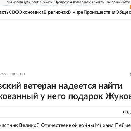
Мы используем cookie-файлы. Продолжая пользоваться сайтом, вы принимаете
Г-НЕДЕЛЯ
РОДИНА
ПРИЛОЖЕНИЯ
СОЮЗ
НОВОСТИ
асть
СВО
Экономика
В регионах
В мире
Происшествия
Общес
9:56
ОБЩЕСТВО
ский ветеран надеется найти
кованный у него подарок Жуко
ПОД
участник Великой Отечественной войны Михаил Пейм