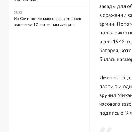
засады для о
09:53
в сражении з
Из Сочи после массовых задержек
армии. Потом
вылетели 12 тысяч пассажиров
полка ракетн
июля 1942-го
батарея, кот
билась насме
Именно тогда
партию и одн
вручил Михаи
часового заво
подписью "Жу