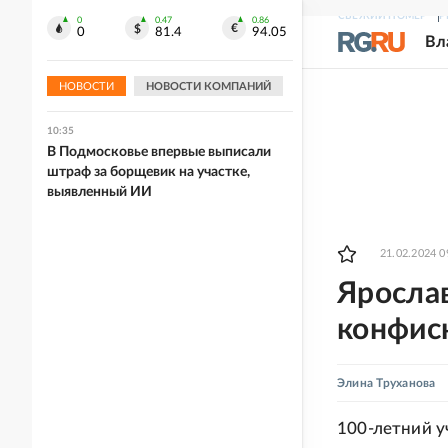
Кемерова
СВЕЖИЙ НОМЕР
Р
0
0.47
0.86
0
81.4
94.05
Вл
10:45
В Сахалинской области лидеру
экстремистов дали 11 лет колонии
НОВОСТИ
НОВОСТИ КОМПАНИЙ
10:35
В Подмосковье впервые выписали
штраф за борщевик на участке,
выявленный ИИ
21.02.2024 0
Ярослав
конфис
Элина Труханова
100-летний 