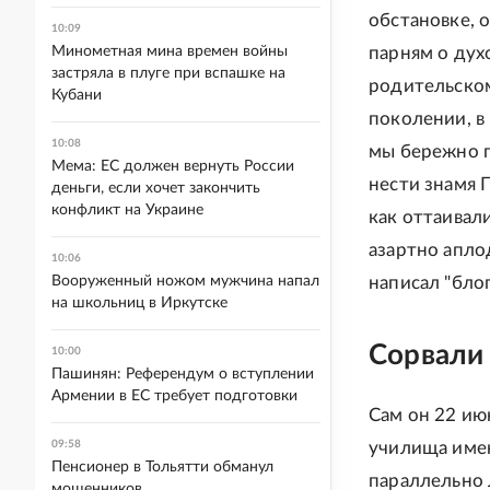
обстановке, 
10:09
Минометная мина времен войны
парням о дух
застряла в плуге при вспашке на
родительском
Кубани
поколении, в
10:08
мы бережно п
Мема: ЕС должен вернуть России
нести знамя 
деньги, если хочет закончить
конфликт на Украине
как оттаивал
азартно апло
10:06
Вооруженный ножом мужчина напал
написал "бло
на школьниц в Иркутске
Сорвали
10:00
Пашинян: Референдум о вступлении
Армении в ЕС требует подготовки
Сам он 22 ию
09:58
училища имен
Пенсионер в Тольятти обманул
параллельно 
мошенников