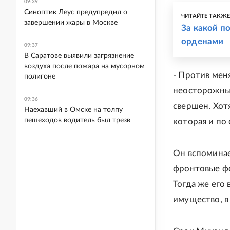
09:39
Синоптик Леус предупредил о
ЧИТАЙТЕ ТАКЖ
завершении жары в Москве
За какой п
орденами
09:37
В Саратове выявили загрязнение
воздуха после пожара на мусорном
- Против мен
полигоне
неосторожные
09:36
свершен. Хот
Наехавший в Омске на толпу
пешеходов водитель был трезв
которая и по 
Он вспоминае
фронтовые фо
Тогда же его
имущество, в