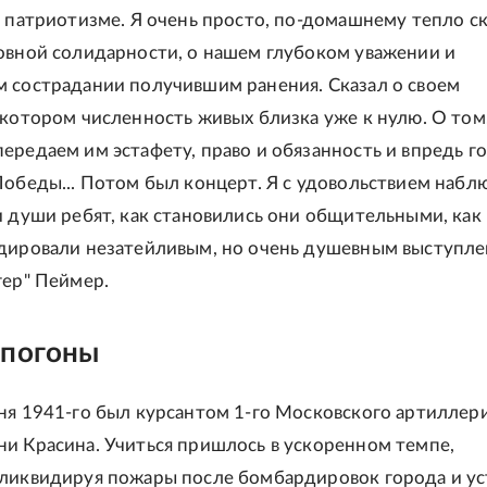
о патриотизме. Я очень просто, по-домашнему тепло с
овной солидарности, о нашем глубоком уважении и
 сострадании получившим ранения. Сказал о своем
 котором численность живых близка уже к нулю. О том
ередаем им эстафету, право и обязанность и впредь г
Победы... Потом был концерт. Я с удовольствием набл
и души ребят, как становились они общительными, как
дировали незатейливым, но очень душевным выступлен
гер" Пеймер.
 погоны
ня 1941-го был курсантом 1-го Московского артиллер
и Красина. Учиться пришлось в ускоренном темпе,
ликвидируя пожары после бомбардировок города и ус