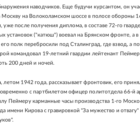
бнаружения наводчиков. Еще будучи курсантом, он уча
а Москву на Волоколамском шоссе в полосе обороны 1
, уже после получения диплома, в составе 72-го гвард
ых установок ("катюш") воевал на Брянском фронте, а в
 его полк перебросили под Сталинград, где взвод, а п
орой командовал 19-летний гвардии лейтенант Пеймер
рть 200 дней и ночей.
, летом 1942 года, рассказывает фронтовик, его приня
овременно с партбилетом офицер политотдела 66-й 
лу Пеймеру карманные часы производства 1-го Моско
да имени Кирова с гравировкой "За мужество и отвагу"
ков".