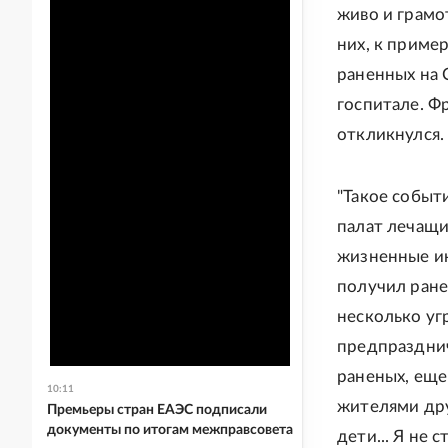
живо и грамо
них, к приме
раненных на 
госпитале. Ф
откликнулся.
"Такое событи
палат лечащи
жизненные ин
получил ране
несколько уг
предпразднич
раненых, еще
10:11
жителями дру
Премьеры стран ЕАЭС подписали
документы по итогам межправсовета
дети... Я не 