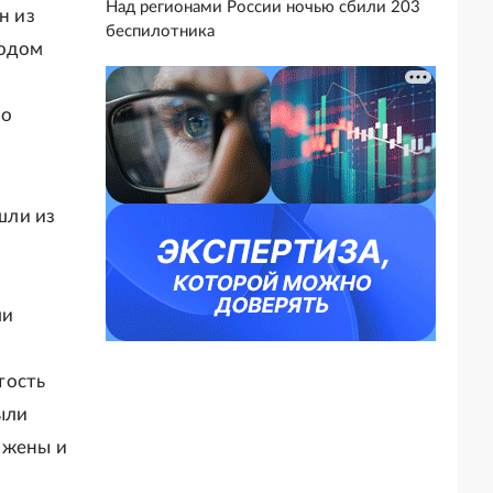
Над регионами России ночью сбили 203
н из
беспилотника
годом
но
шли из
ли
тость
ыли
 жены и