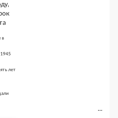
ду,
рок
та
 в
 1945
пять лет
дали