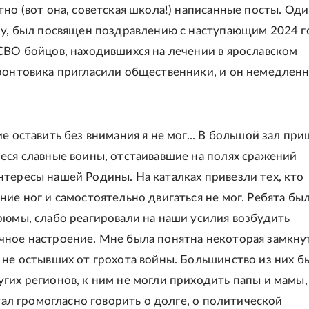
тно (вот она, советская школа!) написанные посты. Оди
ру, был посвящен поздравлению с наступающим 2024 
СВО бойцов, находившихся на лечении в ярославском
ронтовика пригласили общественники, и он немедлен
е оставить без внимания я не мог... В большой зал при
еся славные воины, отстаивавшие на полях сражений
тересы нашей Родины. На каталках привезли тех, кто
ние ног и самостоятельно двигаться не мог. Ребята бы
рюмы, слабо реагировали на наши усилия возбудить
ное настроение. Мне была понятна некоторая замкну
 не остывших от грохота войны. Большинство из них б
гих регионов, к ним не могли приходить папы и мамы,
стал громогласно говорить о долге, о политической