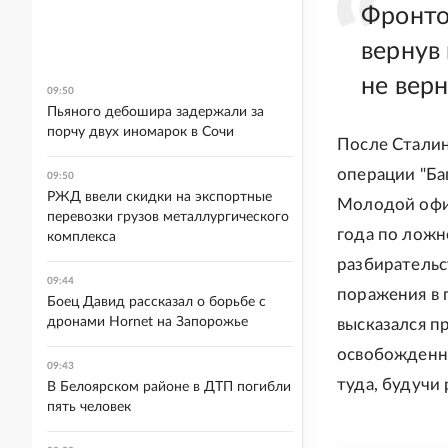
Фронто
вернув 
не верн
09:50
Пьяного дебошира задержали за
порчу двух иномарок в Сочи
После Сталин
операции "Баг
09:50
РЖД ввели скидки на экспортные
Молодой офиц
перевозки грузов металлургического
года по ложн
комплекса
разбирательст
09:44
поражения в п
Боец Давид рассказал о борьбе с
дронами Hornet на Запорожье
высказался п
освобожденны
09:43
туда, будучи
В Белоярском районе в ДТП погибли
пять человек