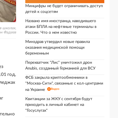
Минцифры не будет ограничивать доступ
детей к соцсетям
Названо имя иностранца, наводившего
атаки БПЛА на нефтяные терминалы в
в школах,
ан Фадеев
России. Что о нем известно
Минздрав утвердил новые правила
оказания медицинской помощи
беременным
Перехватчик "Лис" уничтожил дрон
ез
Anubis, созданный Германией для ВСУ
01 год,
ФСБ закрыла криптообменники в
лледжах
"Москва-Сити", связанные с кол-центрами
Видео
на Украине
и
иг
Квитанции за ЖКУ с сентября будут
приходить в личный кабинет на
"Госуслугах"
ительно