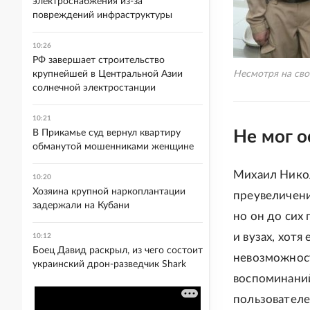
электроснабжения из-за
повреждений инфраструктуры
10:26
РФ завершает строительство
крупнейшей в Центральной Азии
Несмотря на сво
солнечной электростанции
10:21
В Прикамье суд вернул квартиру
Не мог о
обманутой мошенниками женщине
Михаил Никол
10:20
Хозяина крупной наркоплантации
преувеличени
задержали на Кубани
но он до сих
и вузах, хотя
10:12
Боец Давид раскрыл, из чего состоит
невозможност
украинский дрон-разведчик Shark
воспоминаний
пользователе