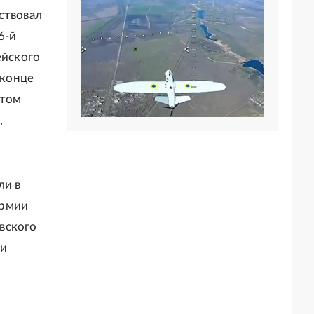
ствовал
6-й
ейского
 конце
отом
,
ли в
армии
вского
 и