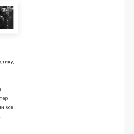
стику,
а
тер.
ли все
.