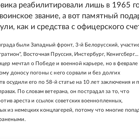
вика реабилитировали лишь в 1965 го
воинское звание, а вот памятный пода
ули, как и средства с офицерского сче
града были Западный фронт, 3-й Белорусский, участие
ратион", Восточная Пруссия, Инстербург, Кенигсберг...
ер мечтал о Победе и военной карьере, но в феврале
ому доносу погоны с него сорвали и без долгих
в осудили его по 58-й статье на 10 лет заключения и 
равах. По словам ветерана, он пострадал за то, что
ротив ареста и ссылок советских военнопленных,
х из немецких концлагерей, потому что многие попа
 ранеными.