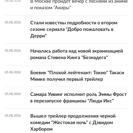
В Москве пройдет вечер с песнями из аниме
06.08.2026
и показом "Акиры"
Стали известны подробности о втором
05.08.2026
сезоне сериала "Добро пожаловать в
Дерри"
Началась работа над новой экранизацией
05.08.2026
романа Стивена Кинга "Безнадега"
Боевик "Плохой лейтенант: Токио" Такаси
05.08.2026
Миике получил первый трейлер
Самара Уивинг исполнит роль Эммы Фрост
05.08.2026
в перезапуске франшизы "Люди Икс"
Вышел трейлер продолжения черной
05.08.2026
комедии "Жестокая ночь" с Дэвидом
Харбором