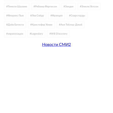
#
Тимоти Шаламе
#
Ребекка Фергюсон
#
Зендея
#
Эмили Уотсон
#
Флоренс Пью
#
Леа Сейду
#
Франция
#
Скарсгорды
#
Дэйв Батиста
#
Кристофер Уокен
#
Аня Тейлор-Джой
#
экранизации
#
Legendary
#
WB Discovery
Новости СМИ2