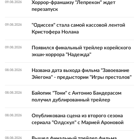
Хоррор-франшизу "Лепрекон" ждет
09.08.2026
перезапуск
"Одиссея" стала самой кассовой лентой
09.08.2026
Кристофера Нолана
Появился финальный трейлер корейского
09.08.2026
экшн-хоррора "Надежда"
Названа дата выхода фильма "Завоевание
08.08.2026
Эйегона" - предыстории "Игры престолов"
Байопик "Тони" с Антонио Бандерасом
08.08.2026
получил дублированный трейлер
Опубликована сцена из второго сезона
08.08.2026
сериала "Олдскул" с Марией Ароновой
Вышел финальный трейлер фильма
08.08.2026