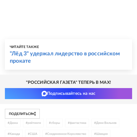
ЧИТАЙТЕ ТАКЖЕ
"Лёд 3" удержал лидерство в российском
прокате
"РОССИЙСКАЯ ГАЗЕТА" ТЕПЕРЬ В MAX!
Подписывайтесь на нас
ПОДЕЛИТЬСЯ
#
Дюна
#
рейтинги
#
сборы
#
фантастика
#
Дени Вильнев
#
Канада
#
США
#
Соединенное Королевство
#
Швеция