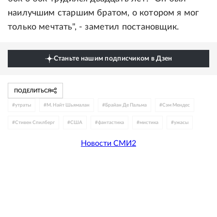
наилучшим старшим братом, о котором я мог
только мечтать", - заметил постановщик.
Станьте нашим подписчиком в Дзен
ПОДЕЛИТЬСЯ
#
утраты
#
М. Найт Шьямалан
#
Брайан Де Пальма
#
Сэм Мендес
#
Стивен Спилберг
#
США
#
фантастика
#
мистика
#
ужасы
Новости СМИ2