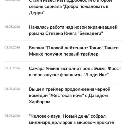
Стали известны подробности о втором
сезоне сериала "Добро пожаловать в
Дерри"
Началась работа над новой экранизацией
05.08.2026
романа Стивена Кинга "Безнадега"
Боевик "Плохой лейтенант: Токио" Такаси
05.08.2026
Миике получил первый трейлер
Самара Уивинг исполнит роль Эммы Фрост
05.08.2026
в перезапуске франшизы "Люди Икс"
Вышел трейлер продолжения черной
05.08.2026
комедии "Жестокая ночь" с Дэвидом
Харбором
"Человек-паук: Новый день" собрал
05.08.2026
миллиард долларов в мировом прокате