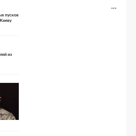
ых пусков
 Киеву
лей из