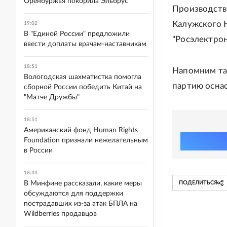
Оренбуржья покорила Эльбрус
Производство
Калужского 
19:02
В "Единой России" предложили
"Росэлектрон
ввести доплаты врачам-наставникам
18:51
Напомним та
Вологодская шахматистка помогла
партию оснас
сборной России победить Китай на
"Матче Дружбы"
18:51
Американский фонд Human Rights
Foundation признали нежелательным
в России
18:44
В Минфине рассказали, какие меры
ПОДЕЛИТЬСЯ
обсуждаются для поддержки
пострадавших из-за атак БПЛА на
Wildberries продавцов