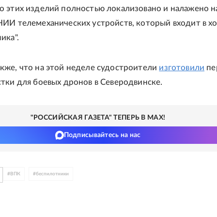
 этих изделий полностью локализовано и налажено н
НИИ телемеханических устройств, который входит в х
ика".
кже, что на этой неделе судостроители
изготовили
пе
тки для боевых дронов в Северодвинске.
"РОССИЙСКАЯ ГАЗЕТА" ТЕПЕРЬ В MAX!
Подписывайтесь на нас
#
ВПК
#
беспилотники