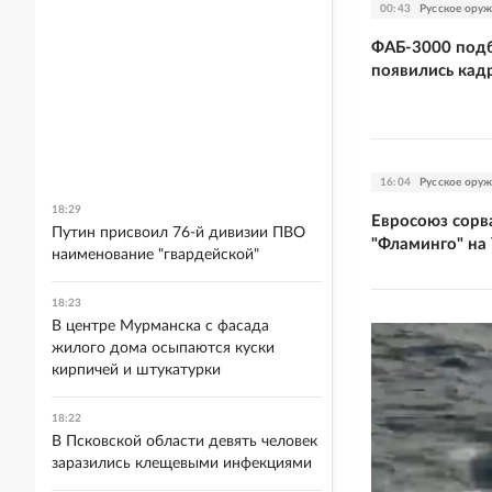
00:43
Русское ору
ФАБ-3000 подб
появились кад
16:04
Русское ору
18:29
Евросоюз сорв
Путин присвоил 76-й дивизии ПВО
"Фламинго" на
наименование "гвардейской"
18:23
В центре Мурманска с фасада
жилого дома осыпаются куски
кирпичей и штукатурки
18:22
В Псковской области девять человек
заразились клещевыми инфекциями