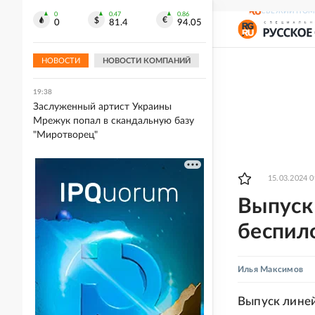
многоквартирного дома
СВЕЖИЙ НОМ
0
0.47
0.86
0
81.4
94.05
19:41
Wildberries отключил доступ к
домашним адресам продавцов
НОВОСТИ
НОВОСТИ КОМПАНИЙ
19:38
Заслуженный артист Украины
Мрежук попал в скандальную базу
"Миротворец"
15.03.2024 0
Выпуск
беспил
Илья Максимов
Выпуск лине