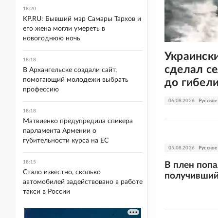
18:20
KP.RU: Бывший мэр Самары Тархов и
его жена могли умереть в
новогоднюю ночь
Украинск
18:18
сделал се
В Архангельске создали сайт,
помогающий молодежи выбрать
до гибел
профессию
06.08.2026
Русское
18:18
Матвиенко предупредила спикера
парламента Армении о
губительности курса на ЕС
05.08.2026
Русское
18:15
В плен поп
Стало известно, сколько
получивший
автомобилей задействовано в работе
такси в России