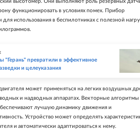
ский высотомер. Они выполняют роль резервных датч
рону функционировать в условиях помех. Прибор
 для использования в беспилотниках с полезной нагру
илограммов.
Е
 "Герань" превратили в эффективное
азведки и целеуказания
вигателя может применяться на легких воздушных дро
дводных и надводных аппаратах. Векторные алгоритмы
обеспечивают лучшую динамику движения и
тивность. Устройство может определять характеристи
теля и автоматически адаптироваться к нему.