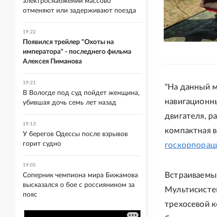
электроснабжении массово
отменяют или задерживают поезда
19:22
Появился трейлер "Охоты на
императора" - последнего фильма
Алексея Пиманова
19:21
"На данный 
В Вологде под суд пойдет женщина,
навигационн
убившая дочь семь лет назад
двигателя, р
19:13
компактная в
У берегов Одессы после взрывов
горит судно
госкорпорац
19:05
Встраиваемы
Соперник чемпиона мира Бижамова
высказался о бое с россиянином за
Мультисистем
пояс
трехосевой 