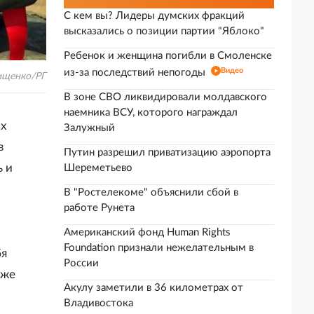
С кем вы? Лидеры думских фракций
высказались о позиции партии "Яблоко"
Ребенок и женщина погибли в Смоленске
Видео
из-за последствий непогоды
ищенко/РГ
В зоне СВО ликвидировали молдавского
наемника ВСУ, которого награждал
ых
Залужный
в
Путин разрешил приватизацию аэропорта
ь и
Шереметьево
В "Ростелекоме" объяснили сбой в
работе Рунета
Американский фонд Human Rights
Foundation признали нежелательным в
бя
России
кже
Акулу заметили в 36 километрах от
Владивостока