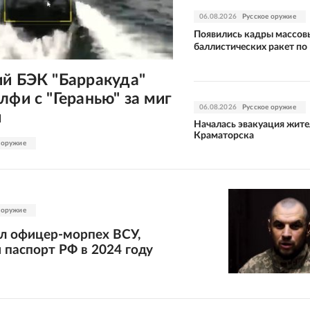
06.08.2026
Русское оружие
Появились кадры массов
баллистических ракет по
ий БЭК "Барракуда"
лфи с "Геранью" за миг
06.08.2026
Русское оружие
и
Началась эвакуация жите
Краматорска
 оружие
 оружие
ал офицер-морпех ВСУ,
 паспорт РФ в 2024 году