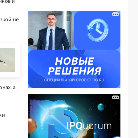
иков и
зкой не
нах, а
ки