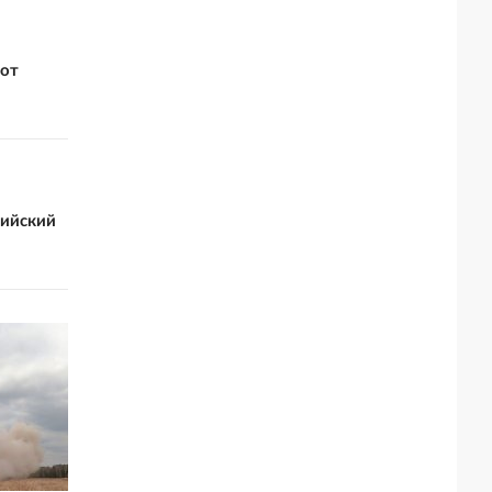
 от
сийский