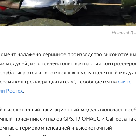
Николай Гр
момент налажено серийное производство высокоточн
ых модулей, изготовлена опытная партия контроллеро
азрабатываются и готовятся к выпуску полетный модул
ерсия контроллера двигателя", - сообщается на
сайте
ии Ростех
.
й высокоточный навигационный модуль включает в се
ный приемник сигналов GPS, ГЛОНАСС и Galileo, а та
компас с термокомпенсацией и высокоточный