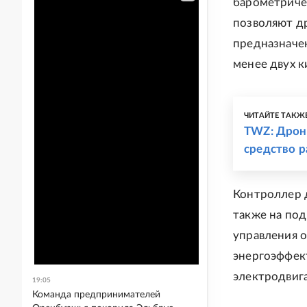
барометриче
позволяют д
предназначен
менее двух к
ЧИТАЙТЕ ТАКЖ
TWZ: Дроны
средство р
Контроллер д
также на по
управления 
энергоэффек
электродвига
19:05
Команда предпринимателей