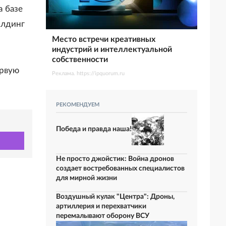
а базе
олдинг
Место встречи креативных
индустрий и интеллектуальной
собственности
рвую
Реклама. https://ipquorum.ru
РЕКОМЕНДУЕМ
Победа и правда наша!
Не просто джойстик: Война дронов
создает востребованных специалистов
для мирной жизни
Воздушный кулак "Центра": Дроны,
артиллерия и перехватчики
перемалывают оборону ВСУ