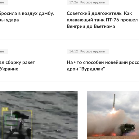
жие
17:26
Русское оружие
росила в воздух дамбу,
Советский долгожитель: Как
ры удара
плавающий танк ПТ-76 прошел
Венгрии до Вьетнама
жие
14:12
Русское оружие
ал сборку ракет
На что способен новейший рос
 Украине
дрон "Вурдалак"