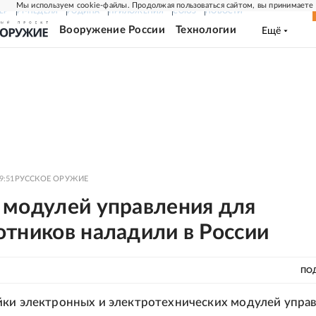
Мы используем cookie-файлы. Продолжая пользоваться сайтом, вы принимаете
ЕР
РГ-НЕДЕЛЯ
РОДИНА
ПРИЛОЖЕНИЯ
СОЮЗ
НОВОСТИ
Вооружение России
Технологии
Ещё
9:51
РУССКОЕ ОРУЖИЕ
 модулей управления для
отников наладили в России
ПО
йки электронных и электротехнических модулей упра