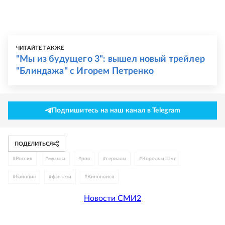
ЧИТАЙТЕ ТАКЖЕ
"Мы из будущего 3": вышел новый трейлер
"Блиндажа" с Игорем Петренко
Подпишитесь на наш канал в Telegram
ПОДЕЛИТЬСЯ
#
Россия
#
музыка
#
рок
#
сериалы
#
Король и Шут
#
байопик
#
фэнтези
#
Кинопоиск
Новости СМИ2