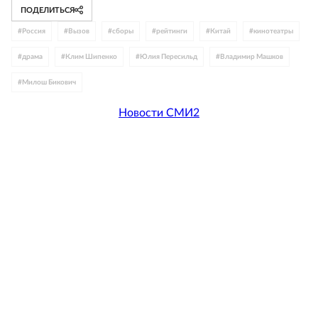
ПОДЕЛИТЬСЯ
#
Россия
#
Вызов
#
сборы
#
рейтинги
#
Китай
#
кинотеатры
#
драма
#
Клим Шипенко
#
Юлия Пересильд
#
Владимир Машков
#
Милош Бикович
Новости СМИ2