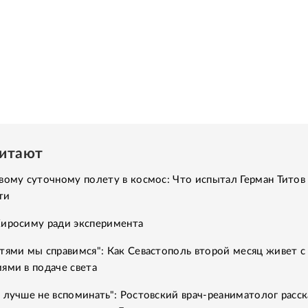
читают
вому суточному полету в космос: Что испытал Герман Титов 
ти
Хиросиму ради эксперимента
тями мы справимся": Как Севастополь второй месяц живет с
ями в подаче света
 лучше не вспоминать": Ростовский врач-реаниматолог расск