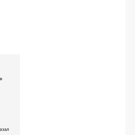
в
азал