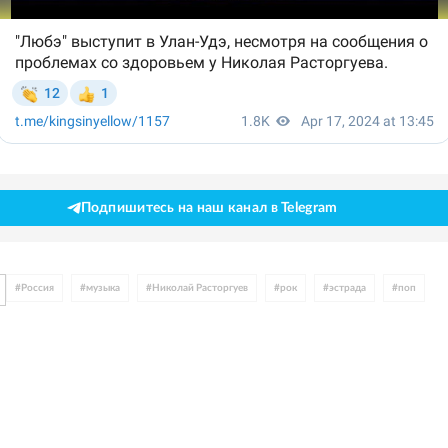
Подпишитесь на наш канал в Telegram
#
Россия
#
музыка
#
Николай Расторгуев
#
рок
#
эстрада
#
поп