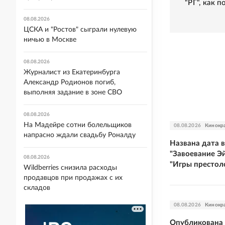
"РГ", как 
08.08.2026
ЦСКА и "Ростов" сыграли нулевую
ничью в Москве
08.08.2026
Журналист из Екатеринбурга
Александр Родионов погиб,
выполняя задание в зоне СВО
08.08.2026
На Мадейре сотни болельщиков
08.08.2026
Кинокр
напрасно ждали свадьбу Роналду
Названа дата 
"Завоевание Э
08.08.2026
"Игры престол
Wildberries снизила расходы
продавцов при продажах с их
складов
08.08.2026
Кинокр
Опубликована 