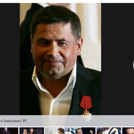
ин Завражин/ РГ