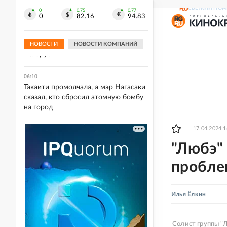
леопарда
СВЕЖИЙ НОМ
0
0.75
0.77
0
82.16
94.83
06:40
Минск: Электроснабжение
восстановлено во всех регионах
НОВОСТИ
НОВОСТИ КОМПАНИЙ
Беларуси
06:10
Такаити промолчала, а мэр Нагасаки
сказал, кто сбросил атомную бомбу
на город
17.04.2024 1
"Любэ"
пробле
Илья Ёлкин
Солист группы "