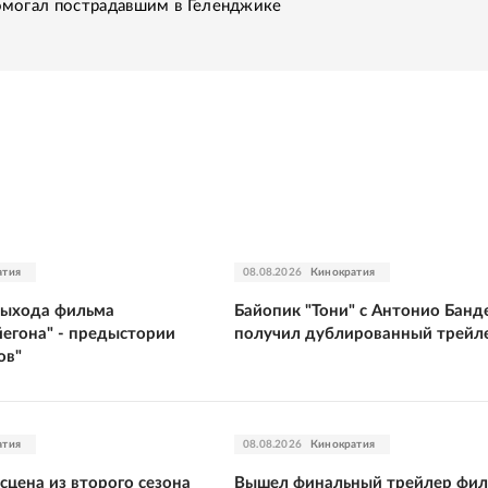
помогал пострадавшим в Геленджике
атия
08.08.2026
Кинократия
выхода фильма
Байопик "Тони" с Антонио Банд
йегона" - предыстории
получил дублированный трейл
ов"
атия
08.08.2026
Кинократия
сцена из второго сезона
Вышел финальный трейлер фи