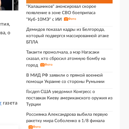
"Калашников" анонсировал скорое
появление в зоне СВО боеприпаса
"Куб-10МЭ" с ИИ
Фото
етия,
Демидов показал кадры из Белгорода,
ва, о
который подвергся массированной атаке
БПЛА
Такаити промолчала, а мэр Нагасаки
сказал, кто сбросил атомную бомбу на
город
Фото
В МИД РФ заявили о прямой военной
помощи Украине со стороны Румынии
Госдеп США уведомил Конгресс о
поставках Киеву американского оружия из
т
газета
Турции
Россиянка Александрова выбила первую
ракетку мира Соболенко в 1/8 финала
Фото