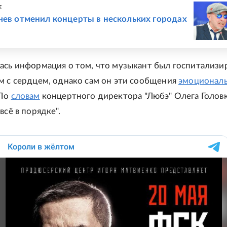
Е
чев отменил концерты в нескольких городах
ась информация о том, что музыкант был госпитализи
м с сердцем, однако сам он эти сообщения
эмоционал
 По
словам
концертного директора "Любэ" Олега Головк
всё в порядке".