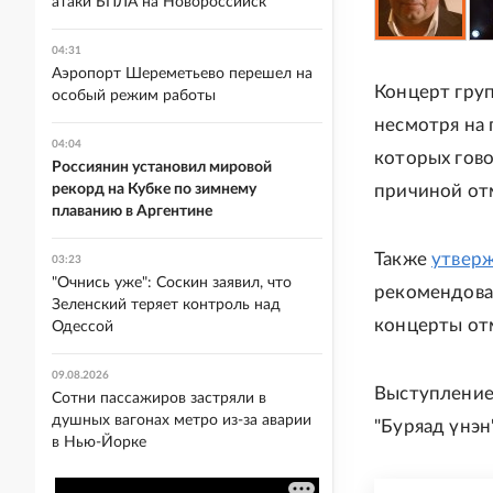
атаки БПЛА на Новороссийск
04:31
Аэропорт Шереметьево перешел на
Концерт груп
особый режим работы
несмотря на 
04:04
которых гово
Россиянин установил мировой
рекорд на Кубке по зимнему
причиной от
плаванию в Аргентине
Также
утвер
03:23
"Очнись уже": Соскин заявил, что
рекомендовал
Зеленский теряет контроль над
концерты от
Одессой
09.08.2026
Выступление 
Сотни пассажиров застряли в
душных вагонах метро из-за аварии
"Буряад үнэн"
в Нью-Йорке