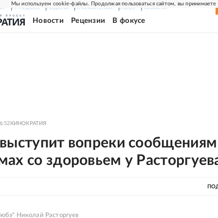
Мы используем cookie-файлы. Продолжая пользоваться сайтом, вы принимаете
ЕР
РГ-НЕДЕЛЯ
РОДИНА
ПРИЛОЖЕНИЯ
СОЮЗ
НОВОСТИ
Новости
Рецензии
В фокусе
6:52
КИНОКРАТИЯ
 выступит вопреки сообщениям
мах со здоровьем у Расторгуев
ПО
Любэ" Николай Расторгуев