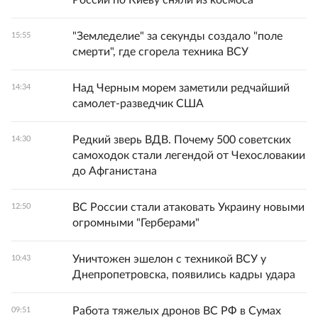
"Земледелие" за секунды создало "поле
15:55
смерти", где сгорела техника ВСУ
Над Черным морем заметили редчайший
14:34
самолет-разведчик США
Редкий зверь ВДВ. Почему 500 советских
14:30
самоходок стали легендой от Чехословакии
до Афганистана
ВС России стали атаковать Украину новыми
12:50
огромными "Герберами"
Уничтожен эшелон с техникой ВСУ у
10:43
Днепропетровска, появились кадры удара
Работа тяжелых дронов ВС РФ в Сумах
09:51