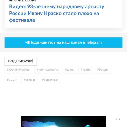
ЧИТАЙТЕ ТАКЖЕ
Видео: 93-летнему народному артисту
России Ивану Краско стало плохо на
фестивале
Подпишитесь на наш канал в Telegram
ПОДЕЛИТЬСЯ
#
Юрий Куклачев
#
происшествия
#
цирк
#
театр
#
Россия
#
СССР
#
котики
#
животные