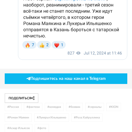
Подпишитесь на наш канал в Telegram
ПОДЕЛИТЬСЯ
#
Россия
#
фэнтези
#
комедия
#
боевик
#
сериалы
#
KION
#
Роман Маякин
#
Лукерья Ильяшенко
#
Роза Хайруллина
#
Аскар Ильясов
#
фото