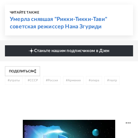
ЧИТАЙТЕ ТАКЖЕ
Умерла снявшая "Рикки-Тикки-Тави"
советская режиссер Нана Згуриди
Станьте нашим подписчиком в Дзен
ПОДЕЛИТЬСЯ
#
утраты
#
СССР
#
Россия
#
Армения
#
опера
#
театр