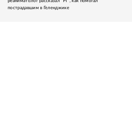
реаниматолог рассказал "РГ", как помогал
пострадавшим в Геленджике