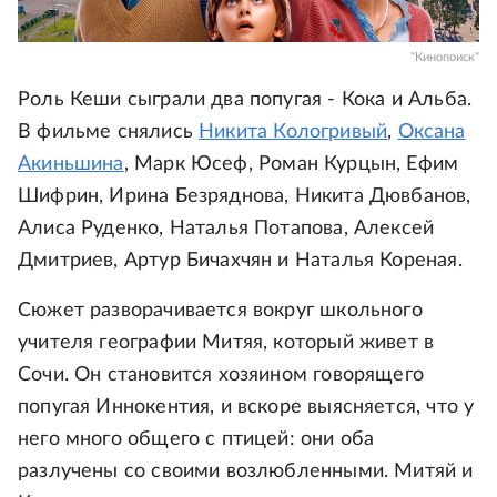
"Кинопоиск"
Роль Кеши сыграли два попугая - Кока и Альба.
В фильме снялись
Никита Кологривый
,
Оксана
Акиньшина
, Марк Юсеф, Роман Курцын, Ефим
Шифрин, Ирина Безряднова, Никита Дювбанов,
Алиса Руденко, Наталья Потапова, Алексей
Дмитриев, Артур Бичахчян и Наталья Кореная.
Сюжет разворачивается вокруг школьного
учителя географии Митяя, который живет в
Сочи. Он становится хозяином говорящего
попугая Иннокентия, и вскоре выясняется, что у
него много общего с птицей: они оба
разлучены со своими возлюбленными. Митяй и