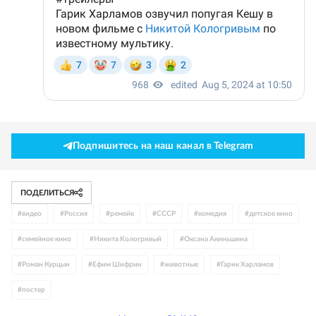
Подпишитесь на наш канал в Telegram
ПОДЕЛИТЬСЯ
#
видео
#
Россия
#
ремейк
#
СССР
#
комедия
#
детское кино
#
семейное кино
#
Никита Кологривый
#
Оксана Акиньшина
#
Роман Курцын
#
Ефим Шифрин
#
животные
#
Гарик Харламов
#
постер