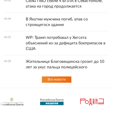
Силы ПВО сбили 4 БПЛА в Севастополе,
05:00
атака на город продолжается
В Якутии мужчина погиб, упав со
04:48
строящегося здания
WP: Трамп потребовал у Хегсета
04:35
объяснений из-за дефицита боеприпасов в
США
Жительнице Благовещенска грозит до 10
04:28
лет за укус пальца полицейского
Все новости