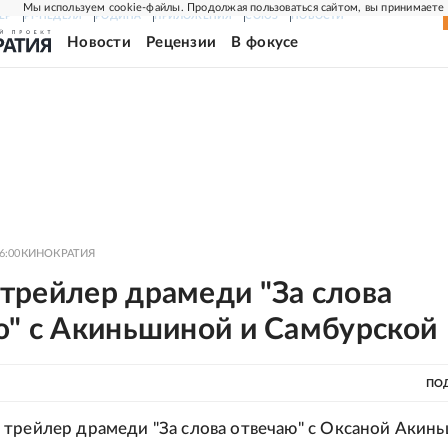
Мы используем cookie-файлы. Продолжая пользоваться сайтом, вы принимаете
ЕР
РГ-НЕДЕЛЯ
РОДИНА
ПРИЛОЖЕНИЯ
СОЮЗ
НОВОСТИ
Новости
Рецензии
В фокусе
6:00
КИНОКРАТИЯ
трейлер драмеди "За слова
ю" с Акиньшиной и Самбурской
ПО
трейлер драмеди "За слова отвечаю" с Оксаной Акин