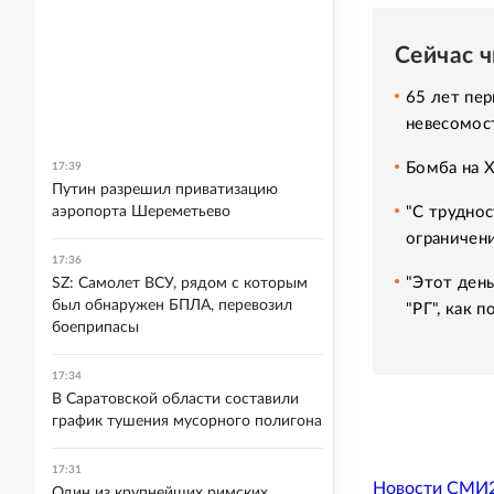
Сейчас 
65 лет пер
невесомос
Бомба на 
17:39
Путин разрешил приватизацию
"С труднос
аэропорта Шереметьево
ограничени
17:36
"Этот день
SZ: Самолет ВСУ, рядом с которым
был обнаружен БПЛА, перевозил
"РГ", как 
боеприпасы
17:34
В Саратовской области составили
график тушения мусорного полигона
17:31
Новости СМИ
Один из крупнейших римских