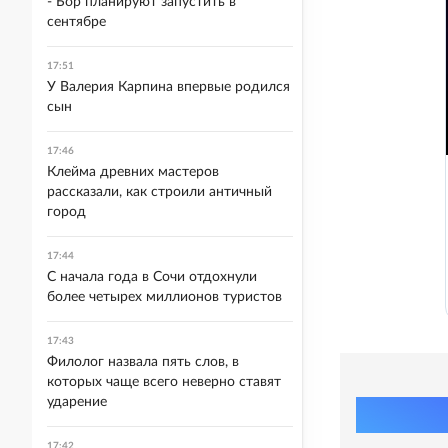
- Бор планируют запустить в
сентябре
17:51
У Валерия Карпина впервые родился
сын
17:46
Клейма древних мастеров
рассказали, как строили античный
город
17:44
С начала года в Сочи отдохнули
более четырех миллионов туристов
17:43
Филолог назвала пять слов, в
которых чаще всего неверно ставят
ударение
17:42