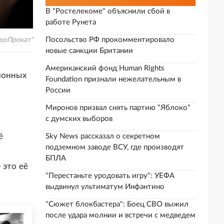
В "Ростелекоме" объяснили сбой в
работе Рунета
Посольство РФ прокомментировало
роПрокат"
новые санкции Британии
Американский фонд Human Rights
ионных
Foundation признали нежелательным в
России
Миронов призвал снять партию "Яблоко"
с думских выборов
ё
Sky News рассказал о секретном
подземном заводе ВСУ, где производят
БПЛА
 это её
"Перестаньте уродовать игру": УЕФА
выдвинул ультиматум Инфантино
"Сюжет блокбастера": Боец СВО выжил
после удара молнии и встречи с медведем