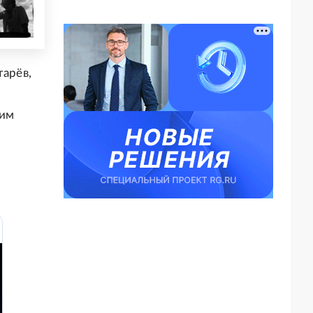
тарёв,
фим