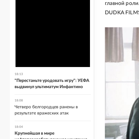
главной роли
DUDKA FILMS.
18:13
"Перестаньте уродовать игру": УЕФА
выдвинул ультиматум Инфантино
18:08
Четверо белгородцев ранены в
результате вражеских атак
18:04
Крупнейшая в мире