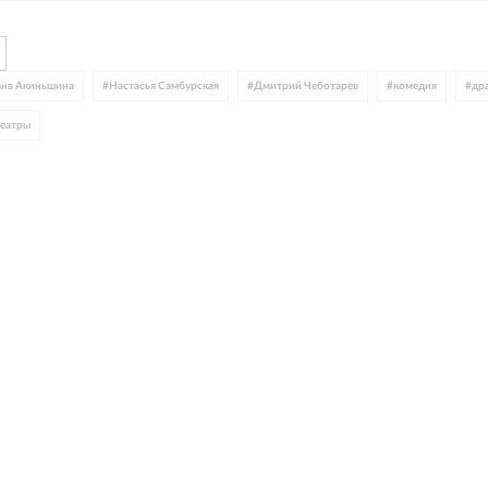
ана Акиньшина
#
Настасья Самбурская
#
Дмитрий Чеботарев
#
комедия
#
др
еатры