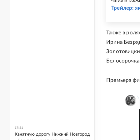
ЧИТАЙТЕ ТАКЖ
Трейлер: я
Также в роля
Ирина Безряд
Золотовицкий
Белосорочка,
Премьера фил
17:51
Канатную дорогу Нижний Новгород