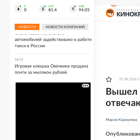
Матвиенко предупредила спикера
СВЕЖИЙ НОМ
парламента Армении о
0
0.47
0.86
0
81.4
94.05
губительности курса на ЕС
НОВОСТИ
НОВОСТИ КОМПАНИЙ
18:15
Стало известно, сколько
автомобилей задействовано в работе
такси в России
18:15
Игровая клюшка Овечкина продана
почти за миллион рублей
29.08.2024 1
Вышел 
отвеча
Мария Караулова
Опубликован 