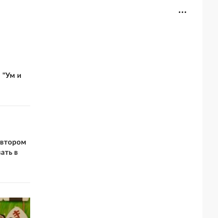
 "Ум и
 втором
ать в