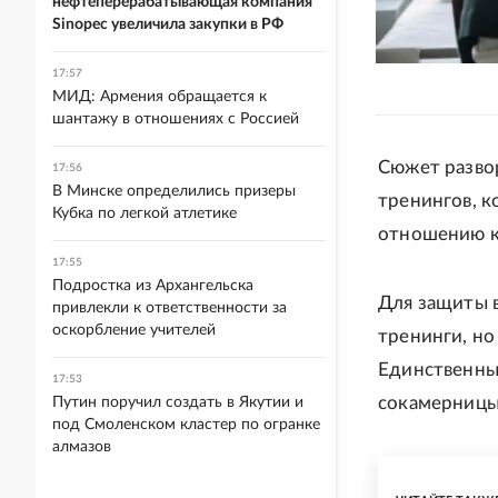
нефтеперерабатывающая компания
Sinopec увеличила закупки в РФ
17:57
МИД: Армения обращается к
шантажу в отношениях с Россией
Сюжет развор
17:56
В Минске определились призеры
тренингов, к
Кубка по легкой атлетике
отношению к
17:55
Подростка из Архангельска
Для защиты в
привлекли к ответственности за
оскорбление учителей
тренинги, но
Единственные
17:53
сокамерницы,
Путин поручил создать в Якутии и
под Смоленском кластер по огранке
алмазов