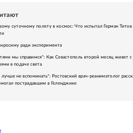
читают
вому суточному полету в космос: Что испытал Герман Титов 
ти
Хиросиму ради эксперимента
тями мы справимся": Как Севастополь второй месяц живет с
ями в подаче света
 лучше не вспоминать": Ростовский врач-реаниматолог расск
помогал пострадавшим в Геленджике
2