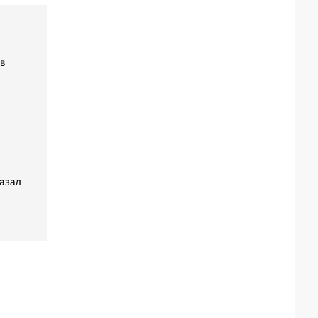
в
азал