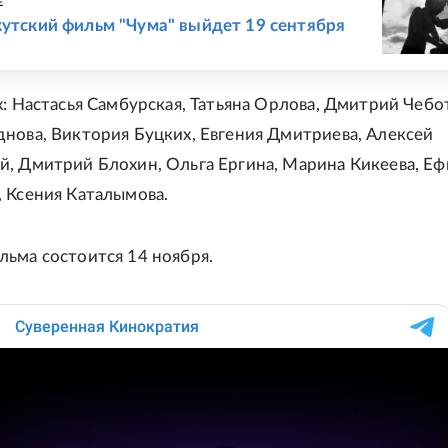
Е
кутский фильм "Чума" выйдет 19 сентября
х: Настасья Самбурская, Татьяна Орлова, Дмитрий Чебо
нова, Виктория Буцких, Евгения Дмитриева, Алексей
, Дмитрий Блохин, Ольга Ергина, Марина Кикеева, Е
 Ксения Каталымова.
ьма состоится 14 ноября.