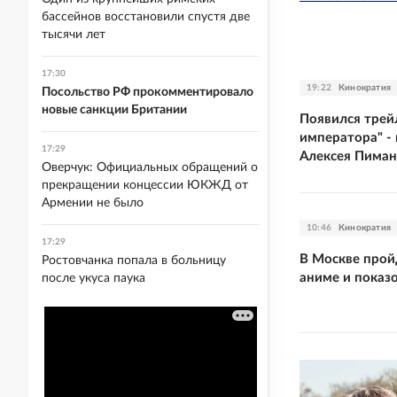
бассейнов восстановили спустя две
тысячи лет
17:30
19:22
Кинократия
Посольство РФ прокомментировало
новые санкции Британии
Появился трей
императора" -
17:29
Алексея Пиман
Оверчук: Официальных обращений о
прекращении концессии ЮКЖД от
Армении не было
10:46
Кинократия
17:29
В Москве пройд
Ростовчанка попала в больницу
аниме и показ
после укуса паука