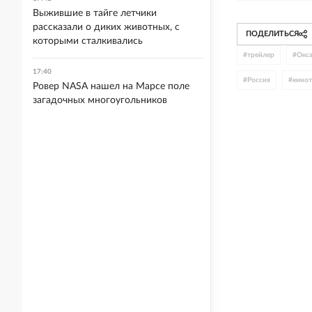
Выжившие в тайге летчики
рассказали о диких животных, с
ПОДЕЛИТЬСЯ
которыми сталкивались
#
трейлер
#
Окс
17:40
#
Россия
#
кинот
Ровер NASA нашел на Марсе поле
загадочных многоугольников