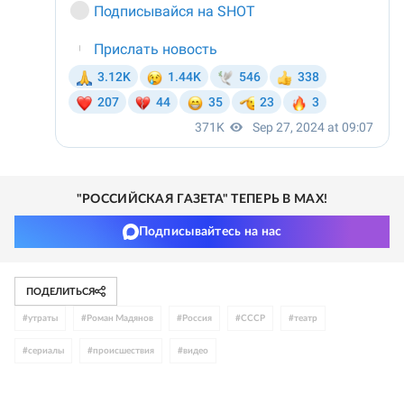
"РОССИЙСКАЯ ГАЗЕТА" ТЕПЕРЬ В MAX!
Подписывайтесь на нас
ПОДЕЛИТЬСЯ
#
утраты
#
Роман Мадянов
#
Россия
#
СССР
#
театр
#
сериалы
#
происшествия
#
видео