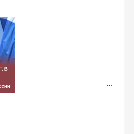
«Это конец всего»:
". В
Захарова
Маск сделал
прокомментировал
неожиданное
а фестиваль в
заявление о
ссии
Юрмале
завершении СВО