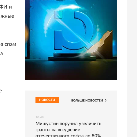
АФИ и
нежные
з спам
на
ч
е
НОВОСТИ
БОЛЬШЕ
НОВОСТЕЙ
10:48
Мишустин поручил увеличить
гранты на внедрение
отечественного софта до 80%