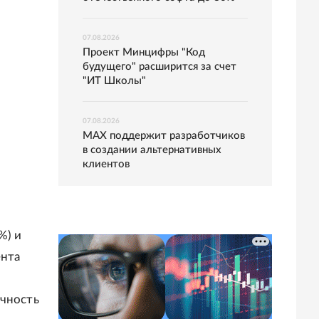
07.08.2026
Проект Минцифры "Код
будущего" расширится за счет
"ИТ Школы"
07.08.2026
MAX поддержит разработчиков
в создании альтернативных
клиентов
%) и
ента
очность