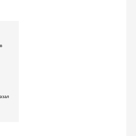
в
азал