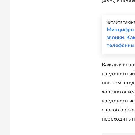
(48%) и необ
ЧИТАЙТЕ ТАКЖ
Минцифры 
звонки. Ка
телефонны
Каждый второ
вредоносный
опытом пред
хорошо осве
вредоносные
способ обезо
переходить п