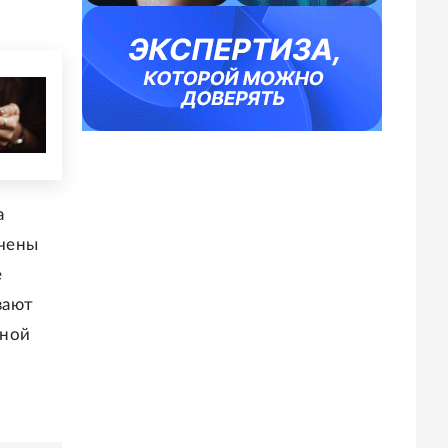
а
учены
е
вают
вной