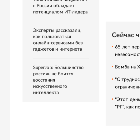
в России обладает
потенциалом ИТ-лидера
Эксперты рассказали,
Сейчас 
как пользоваться
онлайн-сервисами без
65 лет пер
гаджетов и интернета
невесомос
Бомба на 
SuperJob: Большинство
россиян не боится
"С труднос
восстания
искусственного
ограничени
интеллекта
"Этот день
"РГ", как 