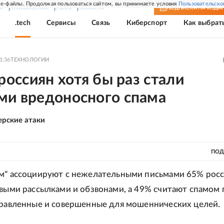
e-файлы. Продолжая пользоваться сайтом, вы принимаете условия
Пользовательско
А
ПРИЛОЖЕНИЯ
СОЮЗ
НОВОСТИ
ПОДПИСКА
НА ИЗДА
.tech
Сервисы
Связь
Киберспорт
Как выбрат
1:36
ТЕХНОЛОГИИ
 россиян хотя бы раз стали
ми вредоносного спама
ерские атаки
ПОД
м" ассоциируют с нежелательными письмами 65% росс
овыми рассылками и обзвонами, а 49% считают спамом 
правленные и совершенные для мошеннических целей.