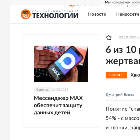
Мы используем cooki
СВЕЖИЙ НОМЕР
РГ-НЕДЕЛЯ
РОДИН
Новости
Нейросети
23.10.2024 2
6 из 10
жертва
Хак
СЮЖЕТ
Сервисы
26.08.2025
Дмитрий Бевза
Мессенджер MAX
обеспечит защиту
Понятие "спа
данных детей
54% - с масс
и звонки, на