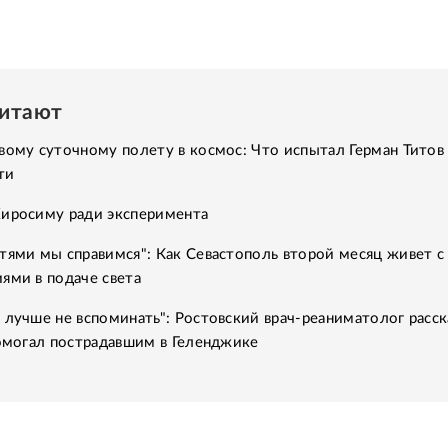
читают
вому суточному полету в космос: Что испытал Герман Титов 
ти
Хиросиму ради эксперимента
тями мы справимся": Как Севастополь второй месяц живет с
ями в подаче света
 лучше не вспоминать": Ростовский врач-реаниматолог расск
помогал пострадавшим в Геленджике