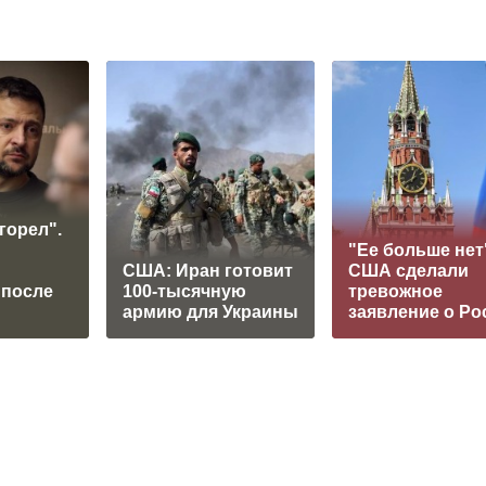
горел".
"Ее больше нет
США: Иран готовит
США сделали
 после
100-тысячную
тревожное
армию для Украины
заявление о Ро