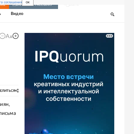
го соглашения
OK
Войти
НИЕ
ВКЛЮЧИТЬ РАССЫЛКУ
ь
Видео
ЕЛИТЬСЯ
иян,
письма