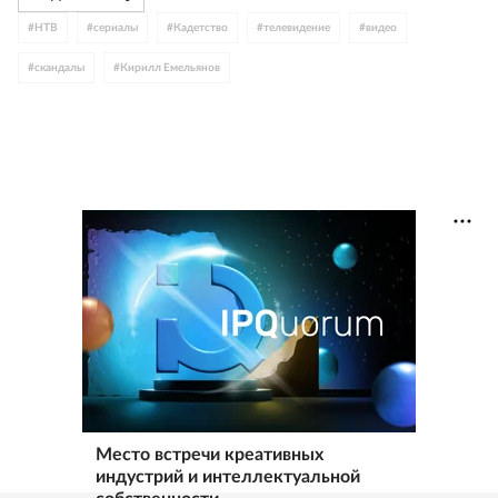
#
НТВ
#
сериалы
#
Кадетство
#
телевидение
#
видео
#
скандалы
#
Кирилл Емельянов
Место встречи креативных
индустрий и интеллектуальной