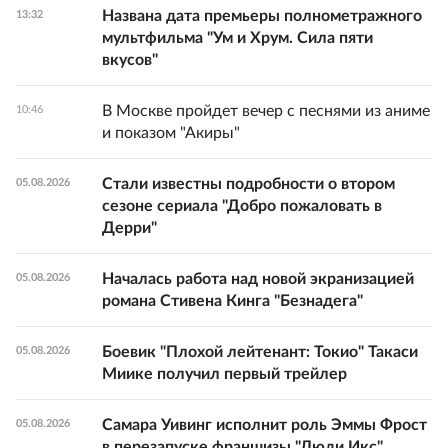
Названа дата премьеры полнометражного
13:32
мультфильма "Ум и Хрум. Сила пяти
вкусов"
В Москве пройдет вечер с песнями из аниме
10:46
и показом "Акиры"
Стали известны подробности о втором
05.08.2026
сезоне сериала "Добро пожаловать в
Дерри"
Началась работа над новой экранизацией
05.08.2026
романа Стивена Кинга "Безнадега"
Боевик "Плохой лейтенант: Токио" Такаси
05.08.2026
Миике получил первый трейлер
Самара Уивинг исполнит роль Эммы Фрост
05.08.2026
в перезапуске франшизы "Люди Икс"