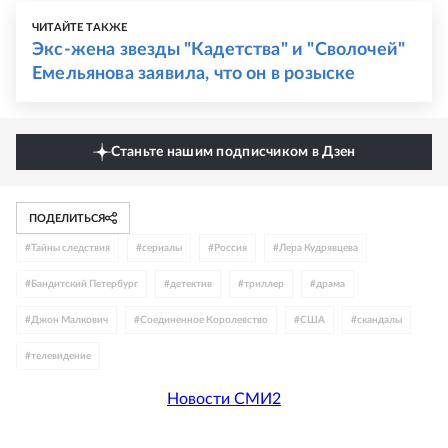
ЧИТАЙТЕ ТАКЖЕ
Экс-жена звезды "Кадетства" и "Сволочей"
Емельянова заявила, что он в розыске
Станьте нашим подписчиком в Дзен
ПОДЕЛИТЬСЯ
#
Тайны следствия
#
сериалы
#
Россия
#
Лера Кудрявцева
#
Бандитский Петербург
#
детектив
#
триллер
#
драма
#
Джон Малкович
#
Соединенное Королевство
#
США
#
скандалы
#
телевидение
Новости СМИ2