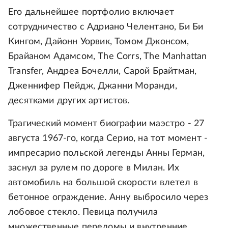
Его дальнейшее портфолио включает
сотрудничество с Адриано Челентано, Би Би
Кингом, Дайонн Уорвик, Томом Джонсом,
Брайаном Адамсом, The Corrs, The Manhattan
Transfer, Андреа Бочелли, Сарой Брайтман,
Дженнифер Пейдж, Джанни Моранди,
десятками других артистов.
Трагический момент биографии маэстро - 27
августа 1967-го, когда Серио, на тот момент -
импресарио польской легенды Анны Герман,
заснул за рулем по дороге в Милан. Их
автомобиль на большой скорости влетел в
бетонное ограждение. Анну выбросило через
лобовое стекло. Певица получила
множественные переломы и внутренние