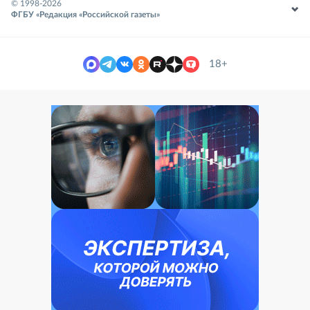
© 1998-
2026
ФГБУ «Редакция «Российской газеты»
18+