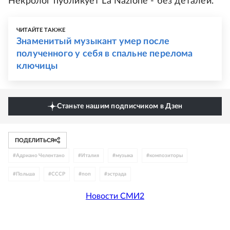
Некролог публикует La Nazione - без деталей.
ЧИТАЙТЕ ТАКЖЕ
Знаменитый музыкант умер после
полученного у себя в спальне перелома
ключицы
Станьте нашим подписчиком в Дзен
ПОДЕЛИТЬСЯ
#
Адриано Челентано
#
Италия
#
музыка
#
композиторы
#
Польша
#
СССР
#
поп
#
эстрада
Новости СМИ2