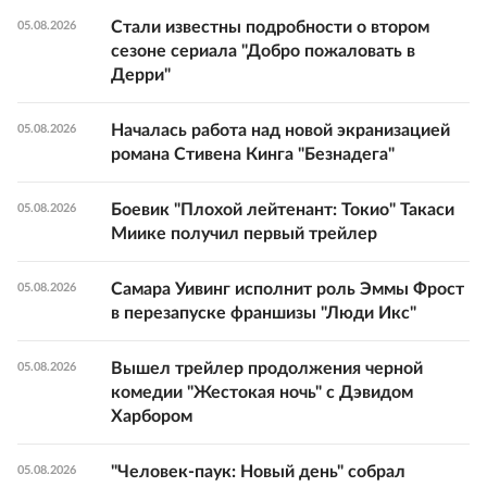
Стали известны подробности о втором
05.08.2026
сезоне сериала "Добро пожаловать в
Дерри"
Началась работа над новой экранизацией
05.08.2026
романа Стивена Кинга "Безнадега"
Боевик "Плохой лейтенант: Токио" Такаси
05.08.2026
Миике получил первый трейлер
Самара Уивинг исполнит роль Эммы Фрост
05.08.2026
в перезапуске франшизы "Люди Икс"
Вышел трейлер продолжения черной
05.08.2026
комедии "Жестокая ночь" с Дэвидом
Харбором
"Человек-паук: Новый день" собрал
05.08.2026