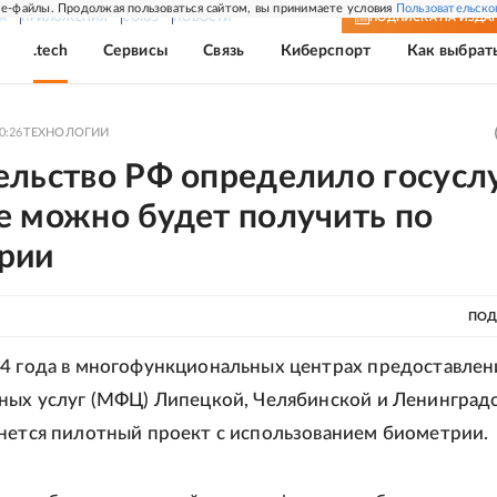
e-файлы. Продолжая пользоваться сайтом, вы принимаете условия
Пользовательско
А
ПРИЛОЖЕНИЯ
СОЮЗ
НОВОСТИ
ПОДПИСКА
НА ИЗДА
.tech
Сервисы
Связь
Киберспорт
Как выбрат
0:26
ТЕХНОЛОГИИ
ельство РФ определило госуслу
е можно будет получить по
рии
ПОД
4 года в многофункциональных центрах предоставлен
ных услуг (МФЦ) Липецкой, Челябинской и Ленинград
нется пилотный проект с использованием биометрии.