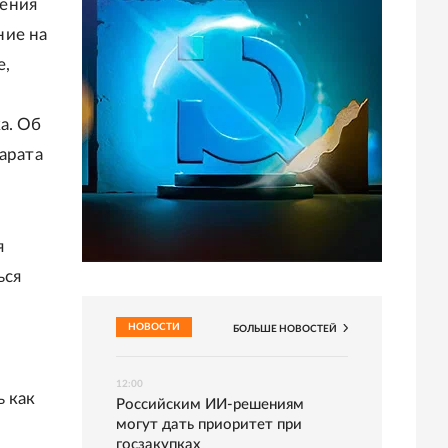
ления
ние на
е,
а. Об
арата
я
ься
НОВОСТИ
БОЛЬШЕ
НОВОСТЕЙ
12:00
ь как
Российским ИИ-решениям
могут дать приоритет при
госзакупках