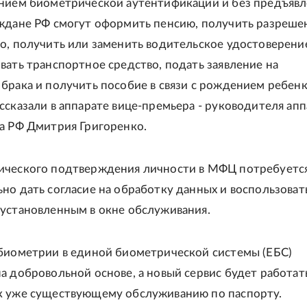
нием биометрической аутентификации и без предъяв
ждане РФ смогут оформить пенсию, получить разреше
о, получить или заменить водительское удостоверени
вать транспортное средство, подать заявление на
брака и получить пособие в связи с рождением ребенк
ссказали в аппарате вице-премьера - руководителя апп
а РФ Дмитрия Григоренко.
ического подтверждения личности в МФЦ потребуетс
но дать согласие на обработку данных и воспользоват
установленным в окне обслуживания.
биометрии в единой биометрической системы (ЕБС)
а добровольной основе, а новый сервис будет работат
к уже существующему обслуживанию по паспорту.