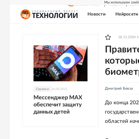
Мы используем cooki
СВЕЖИЙ НОМЕР
РГ-НЕДЕЛЯ
РОДИН
Новости
Нейросети
18.11.2024 1
Правит
которы
биомет
Дмитрий Бевза
Сервисы
26.08.2025
Мессенджер MAX
До конца 202
обеспечит защиту
данных детей
государствен
областей нач