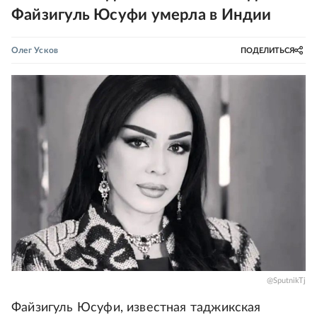
Файзигуль Юсуфи умерла в Индии
Олег Усков
ПОДЕЛИТЬСЯ
@SputnikTj
Файзигуль Юсуфи, известная таджикская