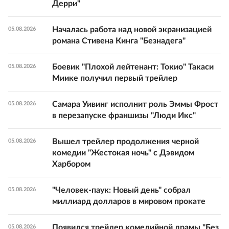
Дерри"
Началась работа над новой экранизацией
05.08.2026
романа Стивена Кинга "Безнадега"
Боевик "Плохой лейтенант: Токио" Такаси
05.08.2026
Миике получил первый трейлер
Самара Уивинг исполнит роль Эммы Фрост
05.08.2026
в перезапуске франшизы "Люди Икс"
Вышел трейлер продолжения черной
05.08.2026
комедии "Жестокая ночь" с Дэвидом
Харбором
"Человек-паук: Новый день" собрал
05.08.2026
миллиард долларов в мировом прокате
Появился трейлер комедийной драмы "Без
05.08.2026