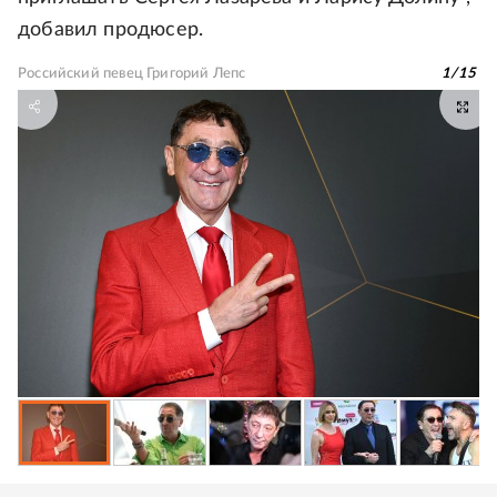
добавил продюсер.
Российский певец Григорий Лепс
1
/
15