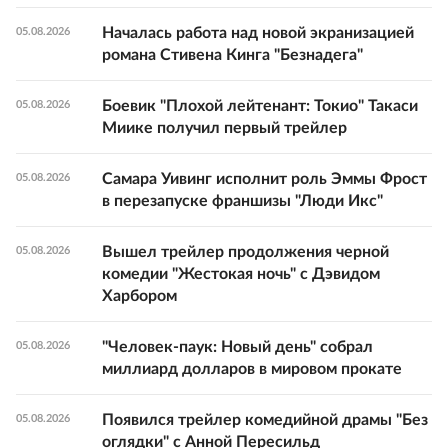
Началась работа над новой экранизацией
05.08.2026
романа Стивена Кинга "Безнадега"
Боевик "Плохой лейтенант: Токио" Такаси
05.08.2026
Миике получил первый трейлер
Самара Уивинг исполнит роль Эммы Фрост
05.08.2026
в перезапуске франшизы "Люди Икс"
Вышел трейлер продолжения черной
05.08.2026
комедии "Жестокая ночь" с Дэвидом
Харбором
"Человек-паук: Новый день" собрал
05.08.2026
миллиард долларов в мировом прокате
Появился трейлер комедийной драмы "Без
05.08.2026
оглядки" с Анной Пересильд