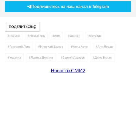
Подпишитесь на наш канал в Telegram
ПОДЕЛИТЬСЯ
#
музыка
#
Новый год
#
поп
#
шансон
#
эстрада
#
Григорий Лепс
#
Николай Басков
#
Анна Асти
#
Ани Лорак
#
Украина
#
Лариса Долина
#
Сергей Лазарев
#
Дима Билан
Новости СМИ2