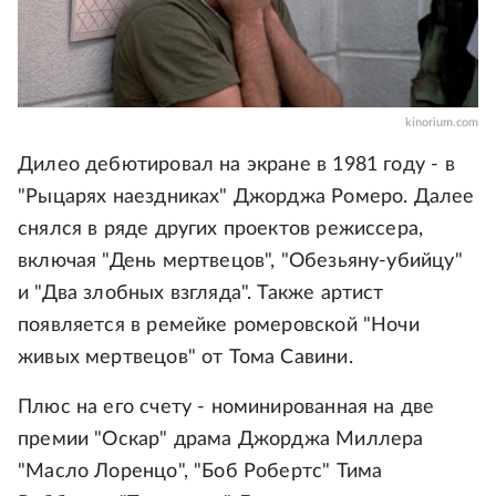
kinorium.com
Дилео дебютировал на экране в 1981 году - в
"Рыцарях наездниках" Джорджа Ромеро. Далее
снялся в ряде других проектов режиссера,
включая "День мертвецов", "Обезьяну-убийцу"
и "Два злобных взгляда". Также артист
появляется в ремейке ромеровской "Ночи
живых мертвецов" от Тома Савини.
Плюс на его счету - номинированная на две
премии "Оскар" драма Джорджа Миллера
"Масло Лоренцо", "Боб Робертс" Тима