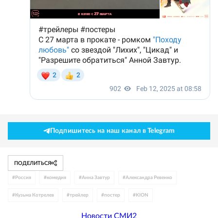
Подпишитесь на наш канал в Telegram
ПОДЕЛИТЬСЯ
#
Россия
#
комедия
#
Анна Завтур
#
Александра Ревенко
#
Кузьма Котрелев
#
трейлер
#
постер
#
KION
Новости СМИ2