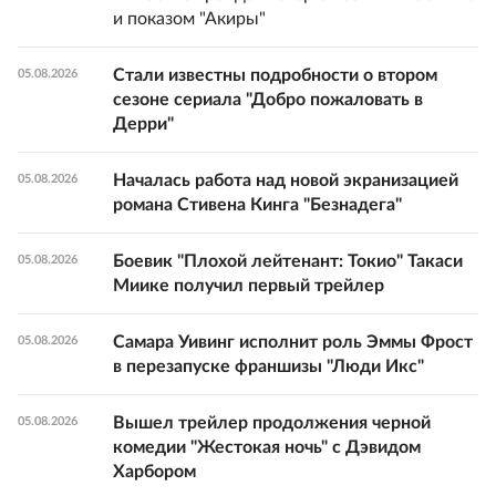
и показом "Акиры"
Стали известны подробности о втором
05.08.2026
сезоне сериала "Добро пожаловать в
Дерри"
Началась работа над новой экранизацией
05.08.2026
романа Стивена Кинга "Безнадега"
Боевик "Плохой лейтенант: Токио" Такаси
05.08.2026
Миике получил первый трейлер
Самара Уивинг исполнит роль Эммы Фрост
05.08.2026
в перезапуске франшизы "Люди Икс"
Вышел трейлер продолжения черной
05.08.2026
комедии "Жестокая ночь" с Дэвидом
Харбором