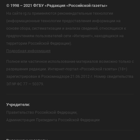
© 1998 – 2021 ФГБУ «Редакция «Российской газеты»
На сайте rg.ru применяются рекомендательные технологии
(информационные технологии предоставления информации на
основе сбора, систематизации и анализа сведений, относящихся к
предпочтениям пользователей сети «Интернет», находящихся на
территории Российской Федерации).
Подробная информация
Полное или частичное использование материалов возможно только с
разрешения редакции. Интернет-портал «Российской газеты» (18+)
зарегистрирован в Роскомнадзоре 21.06.2012 г. Номер свидетельства
ЭЛ № ФС 77 — 50379.
Учредители:
Правительство Российской Федерации,
Администрация Президента Российской Федерации