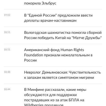
покорила Эльбрус
В "Единой России" предложили ввести
19:02
доплаты врачам-наставникам
Вологодская шахматистка помогла сборной
18:51
России победить Китай на "Матче Дружбы"
Американский фонд Human Rights
18:51
Foundation признали нежелательным в
России
Невролог Демьяновская: Чувствительность
18:48
к запахам является симптомом мигрени
В Минфине рассказали, какие меры
18:44
обсуждаются для поддержки
пострадавших из-за атак БПЛА на
Wildberries продавцов