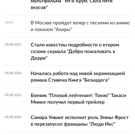
мультфильма "Ум и Хрум. Сила пяти
вкусов"
В Москве пройдет вечер с песнями из аниме
10:46
и показом "Акиры"
Стали известны подробности о втором
05.08.2026
сезоне сериала "Добро пожаловать в
Дерри"
Началась работа над новой экранизацией
05.08.2026
романа Стивена Кинга "Безнадега"
Боевик "Плохой лейтенант: Токио" Такаси
05.08.2026
Миике получил первый трейлер
Самара Уивинг исполнит роль Эммы Фрост
05.08.2026
в перезапуске франшизы "Люди Икс"