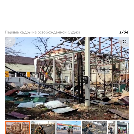
Первые кадры из освобожденной Суджи
1
/
34