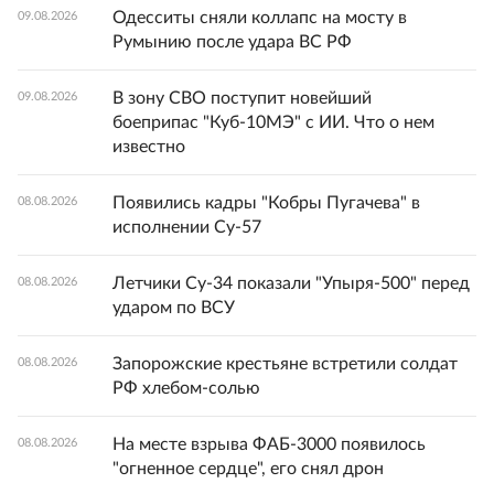
Одесситы сняли коллапс на мосту в
09.08.2026
Румынию после удара ВС РФ
В зону СВО поступит новейший
09.08.2026
боеприпас "Куб-10МЭ" с ИИ. Что о нем
известно
Появились кадры "Кобры Пугачева" в
08.08.2026
исполнении Су-57
Летчики Су-34 показали "Упыря-500" перед
08.08.2026
ударом по ВСУ
Запорожские крестьяне встретили солдат
08.08.2026
РФ хлебом-солью
На месте взрыва ФАБ-3000 появилось
08.08.2026
"огненное сердце", его снял дрон