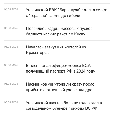
Украинский БЭК "Барракуда" сделал селфи
06.08.2026
с "Геранью" за миг до гибели
Появились кадры массовых пусков
06.08.2026
баллистических ракет по Киеву
Началась эвакуация жителей из
06.08.2026
Краматорска
В плен попал офицер-морпех ВСУ,
05.08.2026
получивший паспорт РФ в 2024 году
Наемников уничтожили сразу после
05.08.2026
прибытия: огненный удар снял дрон
Украинский шахтер больше года ждал в
05.08.2026
самодельном бункере прихода ВС РФ