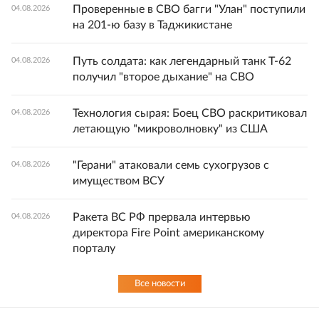
Проверенные в СВО багги "Улан" поступили
04.08.2026
на 201-ю базу в Таджикистане
Путь солдата: как легендарный танк Т-62
04.08.2026
получил "второе дыхание" на СВО
Технология сырая: Боец СВО раскритиковал
04.08.2026
летающую "микроволновку" из США
"Герани" атаковали семь сухогрузов с
04.08.2026
имуществом ВСУ
Ракета ВС РФ прервала интервью
04.08.2026
директора Fire Point американскому
порталу
Все новости