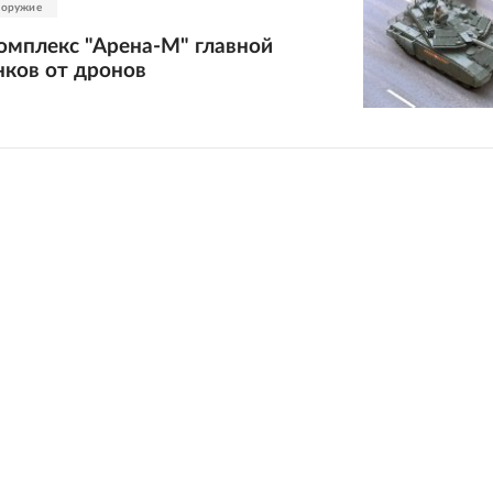
 оружие
омплекс "Арена-М" главной
нков от дронов