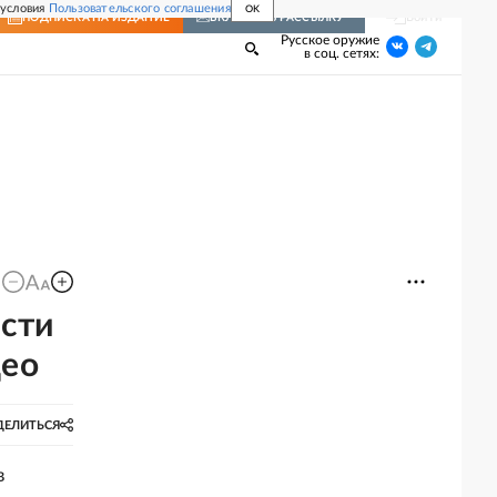
 условия
Пользовательского соглашения
OK
Войти
ПОДПИСКА
НА ИЗДАНИЕ
ВКЛЮЧИТЬ РАССЫЛКУ
Русское оружие
в соц. сетях:
асти
део
ДЕЛИТЬСЯ
в