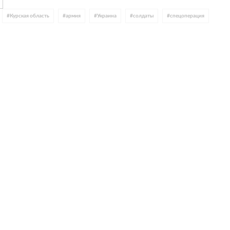
#
Курская область
#
армия
#
Украина
#
солдаты
#
спецоперация