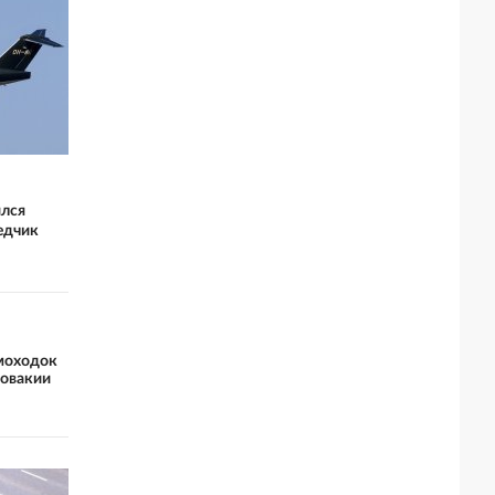
ился
едчик
амоходок
ловакии