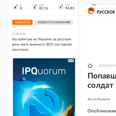
СВЕЖИЙ НОМ
0
0.75
0.77
07.08.2026
0
82.16
94.83
Россия почти на четверть нарастила
выручку от экспорта растворимого
кофе
НОВОСТИ
НОВОСТИ КОМПАНИЙ
07.08.2026
На избитую на Украине за русскую
речь мать военного ВСУ составили
протокол
24.03.2025 0
Попавш
солдат
Антон Валагин
Опубликовано