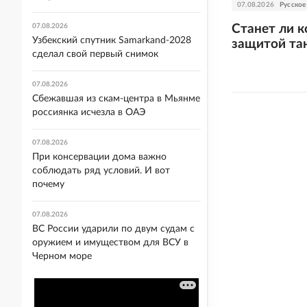
07.08.2026
Русское
07.08.2026
Станет ли к
Узбекский спутник Samarkand-2028
защитой та
сделал свой первый снимок
07.08.2026
Сбежавшая из скам-центра в Мьянме
россиянка исчезла в ОАЭ
07.08.2026
При консервации дома важно
соблюдать ряд условий. И вот
почему
07.08.2026
ВС России ударили по двум судам с
оружием и имуществом для ВСУ в
Черном море