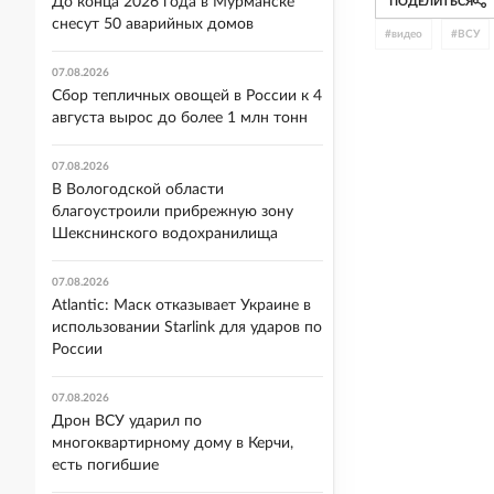
До конца 2026 года в Мурманске
ПОДЕЛИТЬСЯ
снесут 50 аварийных домов
#
видео
#
ВСУ
07.08.2026
Сбор тепличных овощей в России к 4
августа вырос до более 1 млн тонн
07.08.2026
В Вологодской области
благоустроили прибрежную зону
Шекснинского водохранилища
07.08.2026
Atlantic: Маск отказывает Украине в
использовании Starlink для ударов по
России
07.08.2026
Дрон ВСУ ударил по
многоквартирному дому в Керчи,
есть погибшие