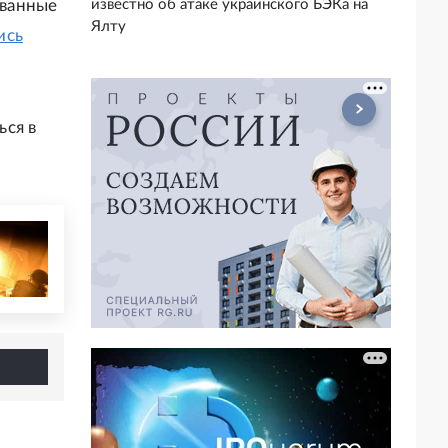
известно об атаке украинского БЭКа на
ованные
Ялту
ись
ься в