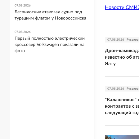
07.08.2026
Новости СМИ
Беспилотник атаковал судно под
турецким флагом у Новороссийска
07.08.2026
Первый полностью электрический
07.08.2026
Русское
кроссовер Volkswagen показали на
Дрон-камикадз
фото
известно об ат
Ялту
07.08.2026
Русское
"Калашников" 
контрактов с з
следующий го