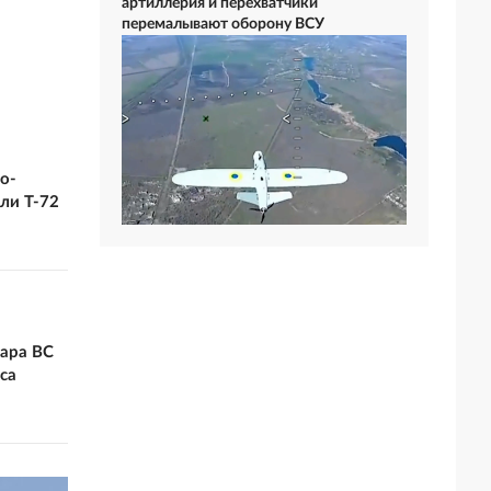
артиллерия и перехватчики
перемалывают оборону ВСУ
о-
ли Т-72
дара ВС
са