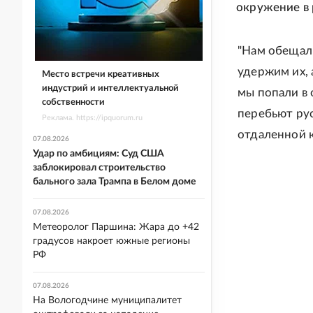
окружение в 
"Нам обещали
удержим их, 
Место встречи креативных
индустрий и интеллектуальной
мы попали в 
собственности
перебьют рус
Реклама. https://ipquorum.ru
отдаленной 
07.08.2026
Удар по амбициям: Суд США
заблокировал строительство
бального зала Трампа в Белом доме
07.08.2026
Метеоролог Паршина: Жара до +42
градусов накроет южные регионы
РФ
07.08.2026
На Вологодчине муниципалитет