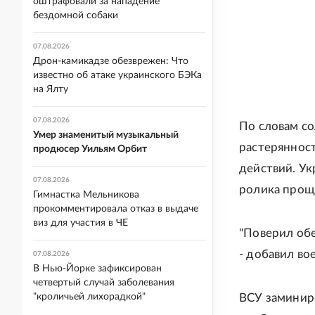
оштрафовали за нападение
бездомной собаки
07.08.2026
Дрон-камикадзе обезврежен: Что
известно об атаке украинского БЭКа
на Ялту
07.08.2026
По словам со
Умер знаменитый музыкальный
растерянност
продюсер Уильям Орбит
действий. Ук
07.08.2026
ролика прощ
Гимнастка Мельникова
прокомментировала отказ в выдаче
виз для участия в ЧЕ
"Поверил обе
- добавил в
07.08.2026
В Нью-Йорке зафиксирован
четвертый случай заболевания
"кроличьей лихорадкой"
ВСУ заминиро