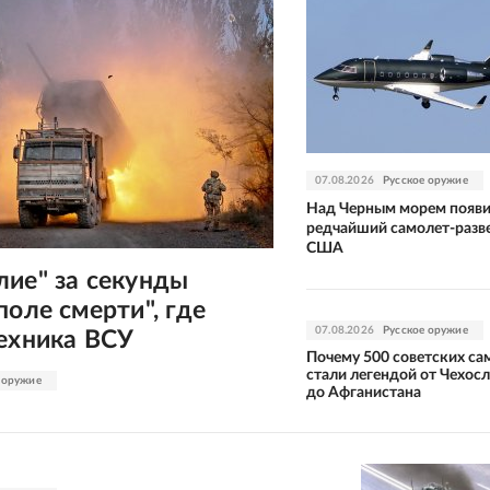
07.08.2026
Русское оружие
Над Черным морем появ
редчайший самолет-разв
США
лие" за секунды
поле смерти", где
07.08.2026
Русское оружие
техника ВСУ
Почему 500 советских с
стали легендой от Чехос
 оружие
до Афганистана