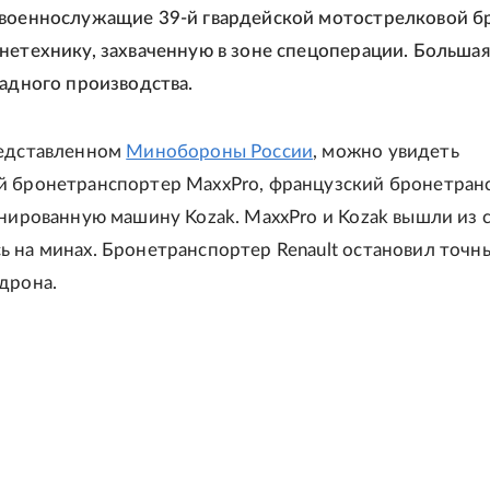
 военнослужащие 39-й гвардейской мотострелковой б
нетехнику, захваченную в зоне спецоперации. Большая
падного производства.
редставленном
Минобороны России
, можно увидеть
й бронетранспортер MaxxPro, французский бронетран
онированную машину Kozak. MaxxPro и Kozak вышли из с
 на минах. Бронетранспортер Renault остановил точн
дрона.