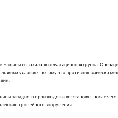
се машины вывозила эксплуатационная группа. Операц
сложных условиях, потому что противник всячески ме
ашин.
ины западного производства восстановят, после чего
ллекцию трофейного вооружения.