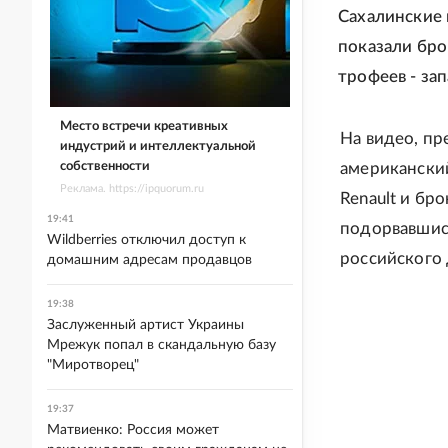
Сахалинские
показали бро
трофеев - за
Место встречи креативных
На видео, п
индустрий и интеллектуальной
собственности
американски
Реклама. https://ipquorum.ru
Renault и бр
19:41
подорвавшись
Wildberries отключил доступ к
российского 
домашним адресам продавцов
19:38
Заслуженный артист Украины
Мрежук попал в скандальную базу
"Миротворец"
19:37
Матвиенко: Россия может