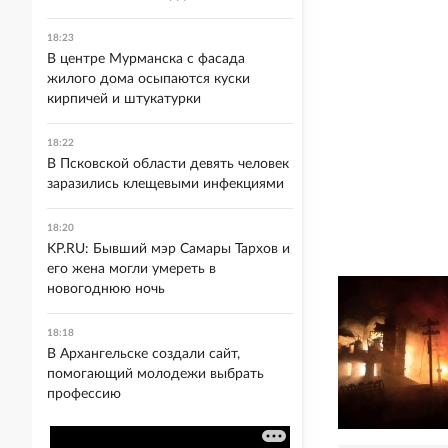
18:23
В центре Мурманска с фасада
жилого дома осыпаются куски
кирпичей и штукатурки
18:22
В Псковской области девять человек
заразились клещевыми инфекциями
18:20
KP.RU: Бывший мэр Самары Тархов и
его жена могли умереть в
новогоднюю ночь
18:18
В Архангельске создали сайт,
помогающий молодежи выбрать
профессию