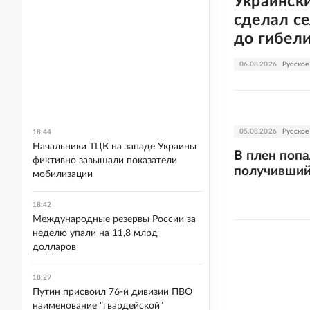
Украинск
сделал се
до гибел
06.08.2026
Русское
05.08.2026
Русское
18:44
Начальники ТЦК на западе Украины
В плен поп
фиктивно завышали показатели
получивший
мобилизации
18:42
Международные резервы России за
неделю упали на 11,8 млрд
долларов
18:29
Путин присвоил 76-й дивизии ПВО
наименование "гвардейской"