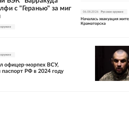
ий БЭК "Барракуда"
лфи с "Геранью" за миг
06.08.2026
Русское оружие
и
Началась эвакуация жите
Краматорска
 оружие
 оружие
ал офицер-морпех ВСУ,
 паспорт РФ в 2024 году