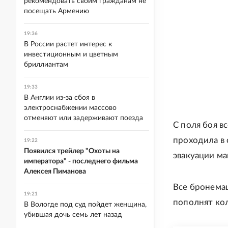
рекомендовать своим гражданам не
посещать Армению
19:36
В России растет интерес к
инвестиционным и цветным
бриллиантам
19:33
В Англии из-за сбоя в
электроснабжении массово
отменяют или задерживают поезда
С поля боя в
проходила в 
19:22
Появился трейлер "Охоты на
эвакуации м
императора" - последнего фильма
Алексея Пиманова
Все бронемаш
19:21
пополнят ко
В Вологде под суд пойдет женщина,
убившая дочь семь лет назад