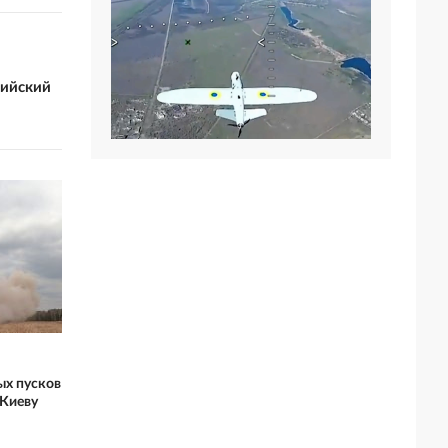
сийский
ых пусков
 Киеву