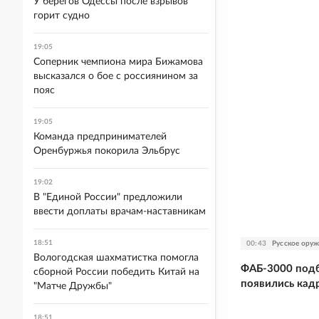
У берегов Одессы после взрывов
горит судно
19:05
Соперник чемпиона мира Бижамова
высказался о бое с россиянином за
пояс
19:05
Команда предпринимателей
Оренбуржья покорила Эльбрус
19:02
В "Единой России" предложили
ввести доплаты врачам-наставникам
18:51
00:43
Русское ору
Вологодская шахматистка помогла
ФАБ-3000 подб
сборной России победить Китай на
появились кад
"Матче Дружбы"
18:51