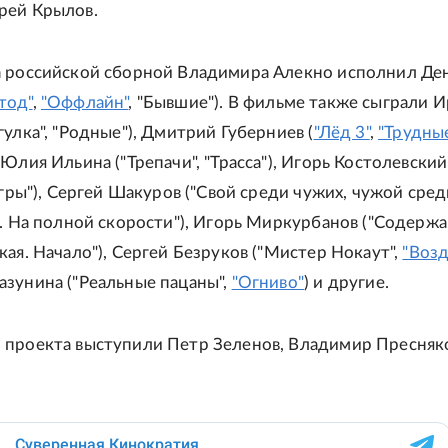
рей Крылов.
а российской сборной Владимира Алекно исполнил Де
тод"
,
"Оффлайн"
, "Бывшие"). В фильме также сыграли 
гулка", "Родные"), Дмитрий Губерниев (
"Лёд 3"
,
"Трудны
, Юлия Ильина ("Трепачи", "Трасса"), Игорь Костолевский
Игры"), Сергей Шакуров ("Свой среди чужих, чужой сред
а. На полной скорости"), Игорь Миркурбанов ("Содержа
кая. Начало"), Сергей Безруков ("Мистер Нокаут",
"Возд
зунина ("Реальные пацаны",
"Огниво"
) и другие.
 проекта выступили Петр Зеленов, Владимир Пресняко