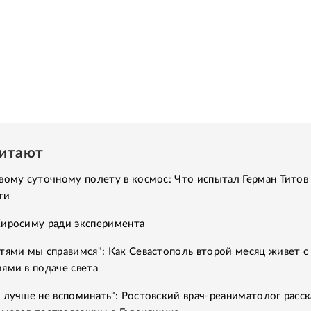
читают
вому суточному полету в космос: Что испытал Герман Титов 
ти
Хиросиму ради эксперимента
тями мы справимся": Как Севастополь второй месяц живет с
ями в подаче света
 лучше не вспоминать": Ростовский врач-реаниматолог расск