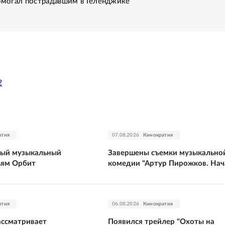
помогал пострадавшим в Геленджике
2
атия
07.08.2026
Кинократия
тый музыкальный
Завершены съемки музыкально
ьям Орбит
комедии "Артур Пирожков. Нач
атия
06.08.2026
Кинократия
ассматривает
Появился трейлер "Охоты на