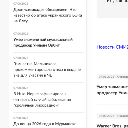
"РГ", как 
07.08.2026
Дрон-камикадзе обезврежен: Что
известно об атаке украинского БЭКа
на Ялту
07.08.2026
Умер знаменитый музыкальный
продюсер Уильям Орбит
Новости СМИ
07.08.2026
Гимнастка Мельникова
прокомментировала отказ в выдаче
виз для участия в ЧЕ
07.08.2026
Кинокр
Умер знамени
07.08.2026
продюсер Уил
В Нью-Йорке зафиксирован
четвертый случай заболевания
"кроличьей лихорадкой"
07.08.2026
Кинокр
07.08.2026
До конца 2026 года в Мурманске
Warner Bros. р