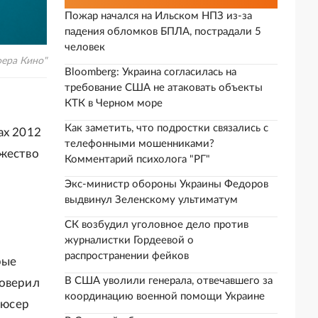
Пожар начался на Ильском НПЗ из-за
падения обломков БПЛА, пострадали 5
человек
ера Кино"
Bloomberg: Украина согласилась на
требование США не атаковать объекты
КТК в Черном море
Как заметить, что подростки связались с
ах 2012
телефонными мошенниками?
ожество
Комментарий психолога "РГ"
Экс-министр обороны Украины Федоров
выдвинул Зеленскому ультиматум
СК возбудил уголовное дело против
журналистки Гордеевой о
распространении фейков
рые
В США уволили генерала, отвечавшего за
поверил
координацию военной помощи Украине
дюсер