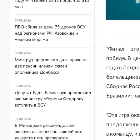
году мяч может быть продан за $10
млн
07.08.2026
ПВО сбила за день 75 дронов ВСУ
над регионами РФ, Азовским и
Черным морями
"Финал" - эт
07.08.2026
победе. В це
Минтруд предложил дать право на
две пенсии членам семей
года в Лондо
ополченцев Донбасса
болельщиков
Сборная Росс
07.08.2026
Депутат Рады Камельчук предложил
Бразилии: ка
экс-министру обороны Федорову
вступить в ВСУ
"Эта игра ок
07.08.2026
продолжали б
В Минздраве рекомендовали
включить в перечень важнейших
в команду, и
лекарств пять препаратов