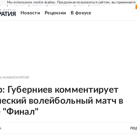
Мы используем cookie-файлы. Продолжая пользоваться сайтом, вы принимаете
ЕР
РГ-НЕДЕЛЯ
РОДИНА
ПРИЛОЖЕНИЯ
СОЮЗ
НОВОСТИ
Новости
Рецензии
В фокусе
6:46
КИНОКРАТИЯ
р: Губерниев комментирует
ческий волейбольный матч в
 "Финал"
а
ПО