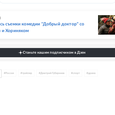
Е
сь съемки комедии "Добрый доктор" со
 и Хориняком
Станьте нашим подписчиком в Дзен
#
Россия
#
трейлер
#
Дмитрий Губерниев
#
спорт
#
драма