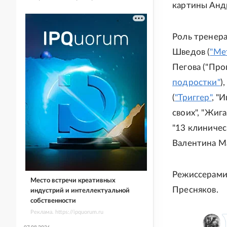
картины Анд
Роль тренер
Шведов (
"Ме
Пегова ("Про
подростки"
)
(
"Триггер"
, "
своих", "Жиг
"13 клиничес
Валентина Ма
Режиссерами
Место встречи креативных
Пресняков.
индустрий и интеллектуальной
собственности
Реклама. https://ipquorum.ru