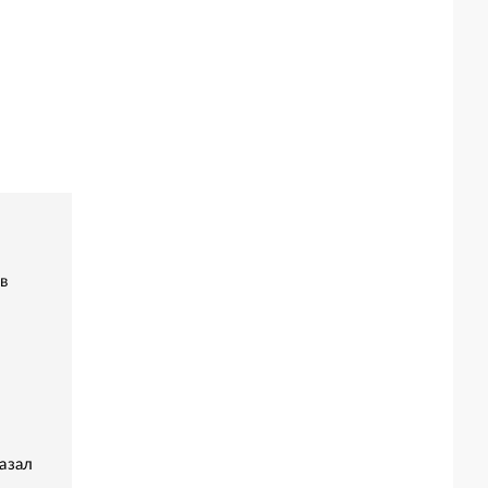
в
азал