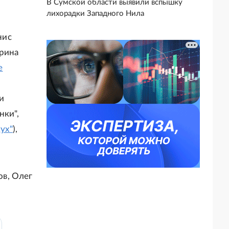
В Сумской области выявили вспышку
лихорадки Западного Нила
нис
Ирина
е
и
нки",
ух"
),
в, Олег