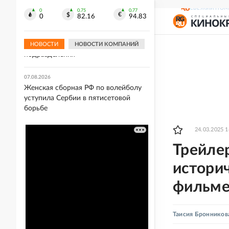
отметку
СВЕЖИЙ НОМ
0
0.75
0.77
0
82.16
94.83
07.08.2026
"УП": Военных скандального полка
ВСУ "Скала" переводят в другие
НОВОСТИ
НОВОСТИ КОМПАНИЙ
подразделения
07.08.2026
Женская сборная РФ по волейболу
уступила Сербии в пятисетовой
борьбе
24.03.2025 1
Трейле
истори
фильме
Таисия Бронников