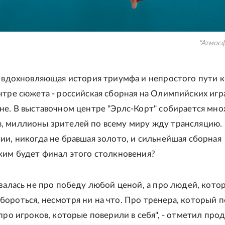
"Атмосф
о вдохновляющая история триумфа и непростого пути к
нтре сюжета - российская сборная на Олимпийских игр
не. В выставочном центре "Эрлс-Корт" собирается мн
, миллионы зрителей по всему миру жду трансляцию.
ии, никогда не бравшая золото, и сильнейшая сборная
ким будет финал этого столкновения?
азалась не про победу любой ценой, а про людей, кото
ороться, несмотря ни на что. Про тренера, который 
 про игроков, которые поверили в себя", - отметил про