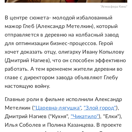
"Атмосфера Кино"
В центре сюжета- молодой избалованный
мажор Глеб (Александр Метелкин), который
отправляется в деревню на колбасный завод
для оптимизации бизнес-процессов. Герой
хочет доказать отцу, олигарху Ивану Копылову
(Дмитрий Нагиев), что он способен эффективно
работать. А тем временем жители деревни во
главе с директором завода объявляют Глебу
настоящую войну.
Главные роли в фильме исполнили Александр
Метелкин (
"Царевна-лягушка"
,
"Злой город"
),
Дмитрий Нагиев ("Кухня",
"Чикатило"
), "Елки"),
Илья Соболев и Полина Казанцева. В проекте