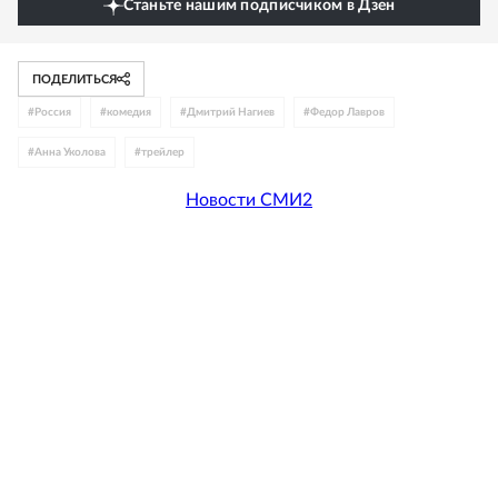
Станьте нашим подписчиком в Дзен
ПОДЕЛИТЬСЯ
#
Россия
#
комедия
#
Дмитрий Нагиев
#
Федор Лавров
#
Анна Уколова
#
трейлер
Новости СМИ2