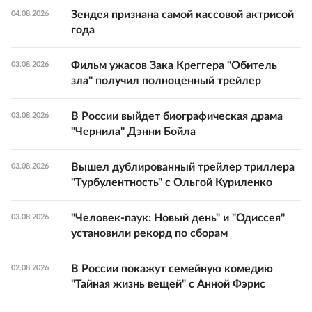
Зендея признана самой кассовой актрисой
04.08.2026
года
Фильм ужасов Зака Креггера "Обитель
03.08.2026
зла" получил полноценный трейлер
В России выйдет биографическая драма
03.08.2026
"Чернила" Дэнни Бойла
Вышел дублированный трейлер триллера
03.08.2026
"Турбулентность" с Ольгой Куриленко
"Человек-паук: Новый день" и "Одиссея"
03.08.2026
установили рекорд по сборам
В России покажут семейную комедию
02.08.2026
"Тайная жизнь вещей" с Анной Фэрис