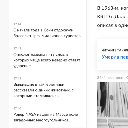
В 1963-м, ко
KRLD в Далла
описал в одн
17:44
С начала года в Сочи отдохнули
более четырех миллионов туристов
17:43
ЧИТАЙТЕ ТАКЖ
Филолог назвала пять слов, в
Умерла пе
которых чаще всего неверно ставят
ударение
35-й президент
17:42
Выжившие в тайге летчики
рассказали о диких животных, с
которыми сталкивались
17:40
Ровер NASA нашел на Марсе поле
загадочных многоугольников