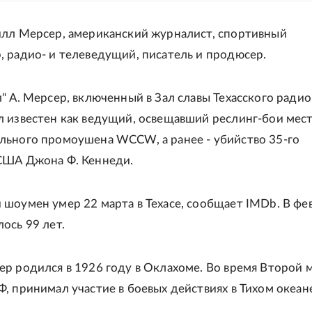
илл Мерсер, американский журналист, спортивный
 радио- и телеведущий, писатель и продюсер.
" А. Мерсер, включенный в Зал славы Техасского радио
л известен как ведущий, освещавший реслинг-бои мес
льного промоушена WCCW, а ранее - убийство 35-го
США Джона Ф. Кеннеди.
шоумен умер 22 марта в Техасе, сообщает IMDb. В фе
ось 99 лет.
р родился в 1926 году в Оклахоме. Во время Второй 
, принимал участие в боевых действиях в Тихом океан