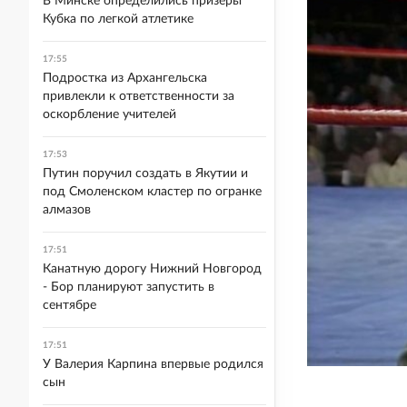
В Минске определились призеры
Кубка по легкой атлетике
17:55
Подростка из Архангельска
привлекли к ответственности за
оскорбление учителей
17:53
Путин поручил создать в Якутии и
под Смоленском кластер по огранке
алмазов
17:51
Канатную дорогу Нижний Новгород
- Бор планируют запустить в
сентябре
17:51
У Валерия Карпина впервые родился
сын