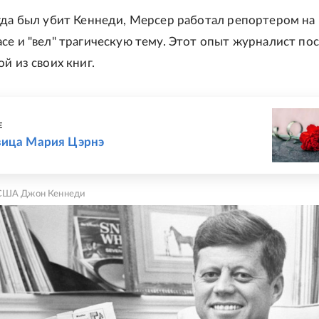
гда был убит Кеннеди, Мерсер работал репортером на
се и "вел" трагическую тему. Этот опыт журналист по
ой из своих книг.
Е
вица Мария Цэрнэ
 США Джон Кеннеди