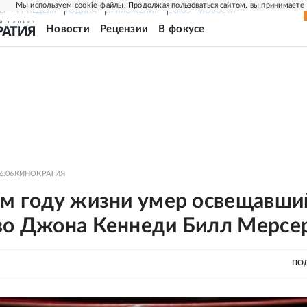
Мы используем cookie-файлы. Продолжая пользоваться сайтом, вы принимаете
ЕР
РГ-НЕДЕЛЯ
РОДИНА
ПРИЛОЖЕНИЯ
СОЮЗ
НОВОСТИ
Новости
Рецензии
В фокусе
6:06
КИНОКРАТИЯ
ом году жизни умер освещавши
во Джона Кеннеди Билл Мерсе
ПО