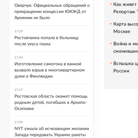
Как живет 
Оверчук: Официальных обращений о
прекращении концессии ЮКЖД от
Репортаж 
Армении не было
Карта высо
Москве
17:29
Ростовчанка попала в больницу
Война и м
после укуса паука
сменившим
17:24
Вспышка ц
Изготовление самогона в ванной
вызвало взрыв в многоквартирном
России
доме в Финляндии
17:17
Ростовская область окажет помощь
родным детей, погибших в Архипо-
Осиповке
17:09
NYT узнала об исчезающем желании
Запада передавать Украине ракеты