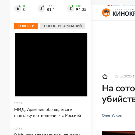
СВЕЖИЙ НОМ
0
0.47
0.86
0
81.4
94.05
НОВОСТИ
НОВОСТИ КОМПАНИЙ
28.03.2025 1
На сот
убийст
17:57
МИД: Армения обращается к
шантажу в отношениях с Россией
Олег Усков
17:56