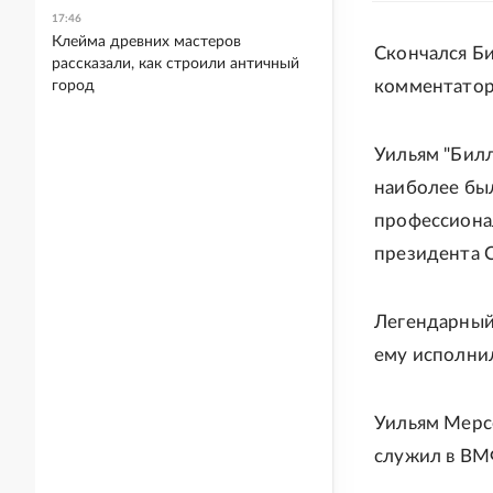
17:46
Клейма древних мастеров
Скончался Б
рассказали, как строили античный
комментатор,
город
Уильям "Билл
наиболее бы
профессиона
президента 
Легендарный 
ему исполнил
Уильям Мерсе
служил в ВМФ