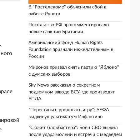
В "Ростелекоме" объяснили сбой в
работе Рунета
Посольство РФ прокомментировало
новые санкции Британии
Американский фонд Human Rights
,
Foundation признали нежелательным в
тного
России
Миронов призвал снять партию "Яблоко"
с думских выборов
Sky News рассказал о секретном
врале
подземном заводе ВСУ, где производят
БПЛА
"Перестаньте уродовать игру": УЕФА
выдвинул ультиматум Инфантино
мировой
"Сюжет блокбастера": Боец СВО выжил
е.
после удара молнии и встречи с медведем