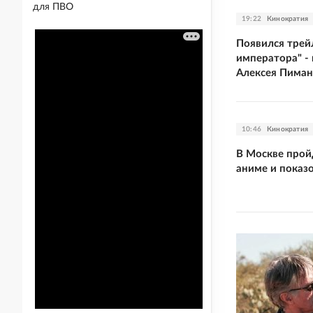
для ПВО
19:22
Кинократия
Появился трей
императора" -
Алексея Пиман
10:46
Кинократия
В Москве пройд
аниме и показ