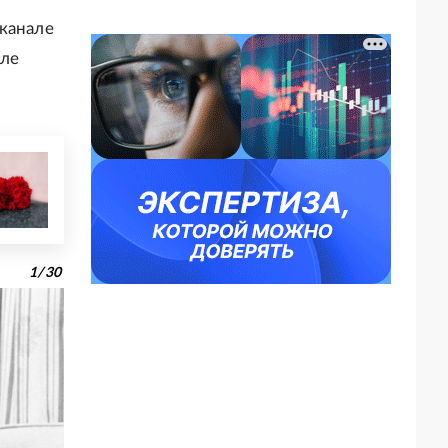
 канале
сле
1
/
30