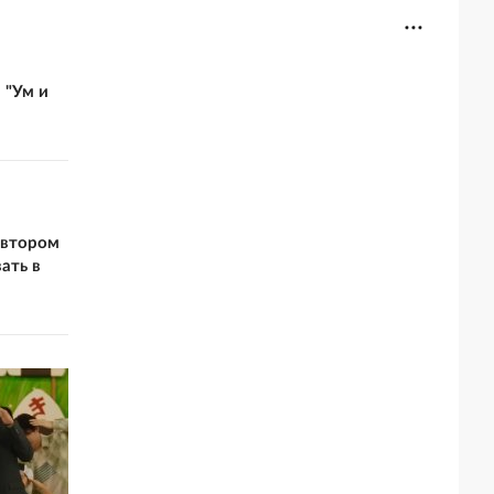
 "Ум и
 втором
ать в