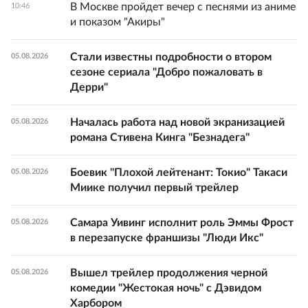
В Москве пройдет вечер с песнями из аниме
10:46
и показом "Акиры"
Стали известны подробности о втором
05.08.2026
сезоне сериала "Добро пожаловать в
Дерри"
Началась работа над новой экранизацией
05.08.2026
романа Стивена Кинга "Безнадега"
Боевик "Плохой лейтенант: Токио" Такаси
05.08.2026
Миике получил первый трейлер
Самара Уивинг исполнит роль Эммы Фрост
05.08.2026
в перезапуске франшизы "Люди Икс"
Вышел трейлер продолжения черной
05.08.2026
комедии "Жестокая ночь" с Дэвидом
Харбором