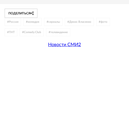
ПОДЕЛИТЬСЯ
#
Россия
#
комедия
#
сериалы
#
Денис Власенко
#
фото
#
ТНТ
#
Comedy Club
#
телевидение
Новости СМИ2