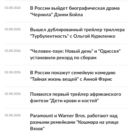
В России выйдет биографическая драма
03.08.2026
"Чернила" Дэнни Бойла
Вышел дублированный трейлер триллера
03.08.2026
"Турбулентность" с Ольгой Куриленко
"Человек-паук: Новый день" и "Одиссея"
03.08.2026
установили рекорд по сборам
В России покажут семейную комедию
02.08.2026
"Тайная жизнь вещей" с Анной Фэрис
Появился первый трейлер африканского
02.08.2026
фэнтези "Дети крови и костей"
Paramount и Warner Bros. работают над
02.08.2026
разными ремейками "Кошмара на улице
Вязов"