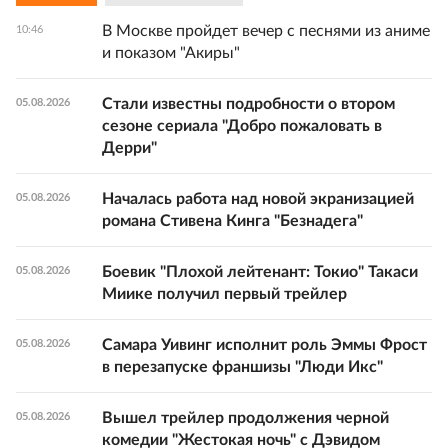
В Москве пройдет вечер с песнями из аниме
10:46
и показом "Акиры"
Стали известны подробности о втором
05.08.2026
сезоне сериала "Добро пожаловать в
Дерри"
Началась работа над новой экранизацией
05.08.2026
романа Стивена Кинга "Безнадега"
Боевик "Плохой лейтенант: Токио" Такаси
05.08.2026
Миике получил первый трейлер
Самара Уивинг исполнит роль Эммы Фрост
05.08.2026
в перезапуске франшизы "Люди Икс"
Вышел трейлер продолжения черной
05.08.2026
комедии "Жестокая ночь" с Дэвидом