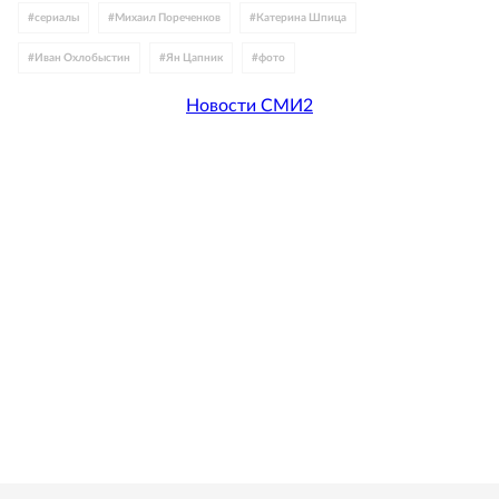
#
сериалы
#
Михаил Пореченков
#
Катерина Шпица
#
Иван Охлобыстин
#
Ян Цапник
#
фото
Новости СМИ2