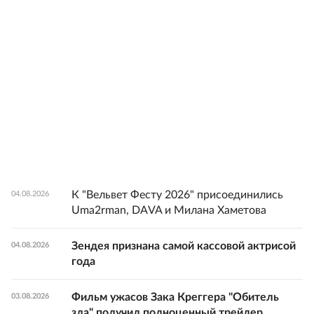
К "Вельвет Фесту 2026" присоединились
04.08.2026
Uma2rman, DAVA и Милана Хаметова
Зендея признана самой кассовой актрисой
04.08.2026
года
Фильм ужасов Зака Креггера "Обитель
03.08.2026
зла" получил полноценный трейлер