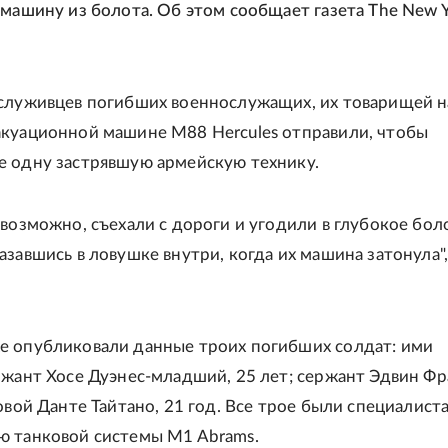
 машину из болота. Об этом сообщает газета The New 
служивцев погибших военнослужащих, их товарищей н
куационной машине M88 Hercules отправили, чтобы
 одну застрявшую армейскую технику.
 возможно, съехали с дороги и угодили в глубокое боло
завшись в ловушке внутри, когда их машина затонула",
.
 опубликовали данные троих погибших солдат: ими
ржант Хосе Дуэнес-младший, 25 лет; сержант Эдвин Фр
довой Данте Тайтано, 21 год. Все трое были специалист
 танковой системы M1 Abrams.