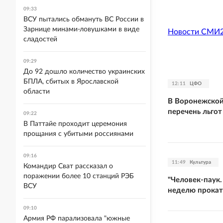
09:33
ВСУ пытались обмануть ВС России в
Зарнице минами-ловушками в виде
Новости СМИ
сладостей
09:29
До 92 дошло количество украинских
БПЛА, сбитых в Ярославской
12:11
ЦФО
области
В Воронежской
перечень льго
09:22
В Паттайе проходит церемония
прощания с убитыми россиянами
09:16
11:49
Культура
Командир Сват рассказал о
поражении более 10 станций РЭБ
"Человек-паук.
ВСУ
неделю прокат
09:10
Армия РФ парализовала "южные