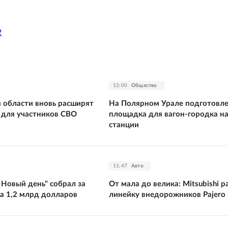
2
12:00
Общество
 области вновь расширят
На Полярном Урале подготовл
т для участников СВО
площадка для вагон-городка н
станции
11:47
Авто
 Новый день" собрал за
От мала до велика: Mitsubishi 
а 1,2 млрд долларов
линейку внедорожников Pajero