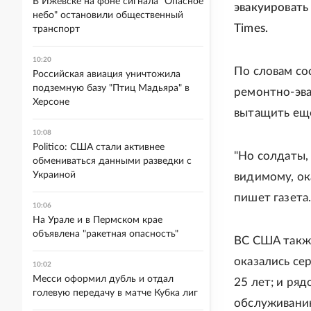
В Ижевске на фоне сигнала "Опасное
эвакуировать
небо" остановили общественный
Times.
транспорт
10:20
По словам со
Российская авиация уничтожила
подземную базу "Птиц Мадьяра" в
ремонтно-эва
Херсоне
вытащить еще
10:08
Politico: США стали активнее
"Но солдаты,
обмениваться данными разведки с
Украиной
видимому, ока
пишет газета
10:06
На Урале и в Пермском крае
объявлена "ракетная опасность"
ВС США также
оказались се
10:02
Месси оформил дубль и отдал
25 лет; и ря
голевую передачу в матче Кубка лиг
обслуживанию