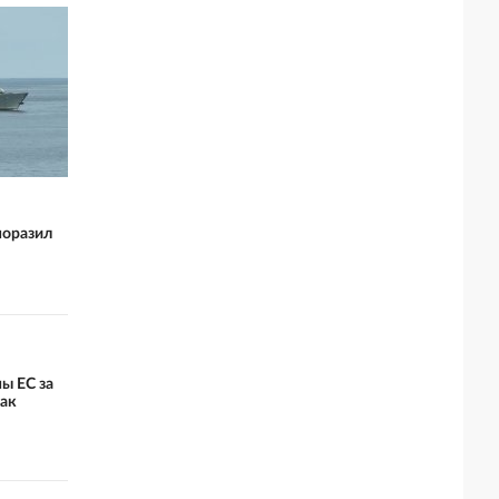
поразил
ы ЕС за
как