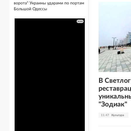
ворота" Украины ударами по портам
Большой Одессы
В Светлог
реставра
уникальн
"Зодиак"
11:47
Культура