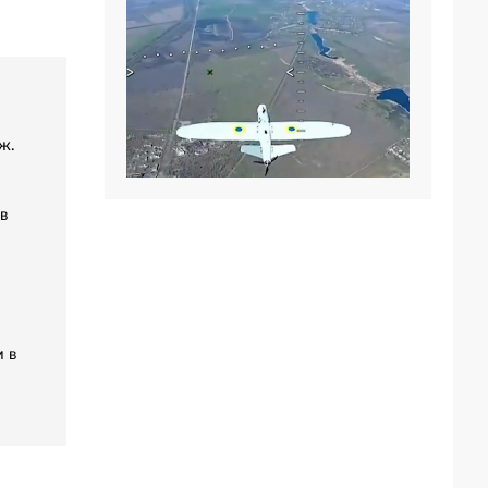
ж.
в
 в