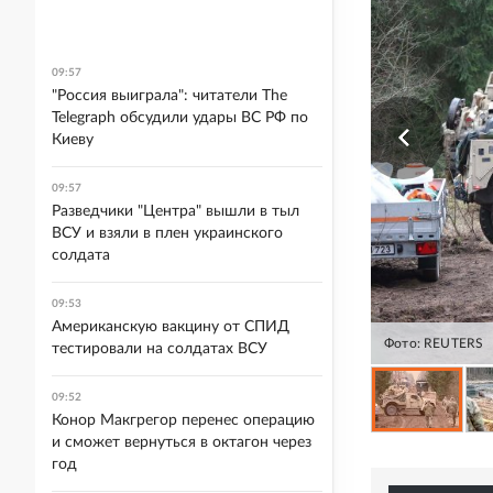
09:57
"Россия выиграла": читатели The
Telegraph обсудили удары ВС РФ по
Киеву
09:57
Разведчики "Центра" вышли в тыл
ВСУ и взяли в плен украинского
солдата
09:53
Американскую вакцину от СПИД
Фото: REUTERS
тестировали на солдатах ВСУ
09:52
Конор Макгрегор перенес операцию
и сможет вернуться в октагон через
год