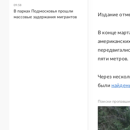
09:58
В парках Подмосковья прошли
Издание отме
массовые задержания мигрантов
В конце март
американски
передвигалис
пяти метров.
Через нескол
были
найдены
Поиски пропавши