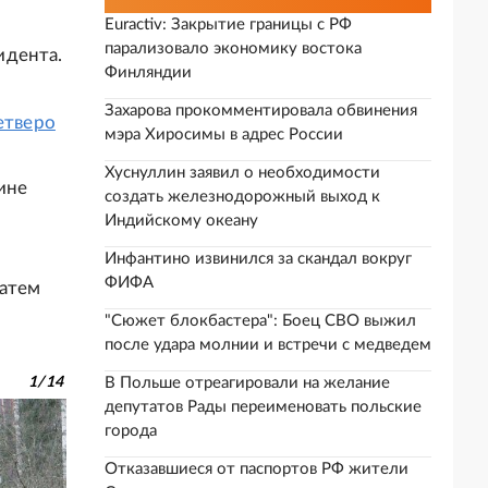
Euractiv: Закрытие границы с РФ
парализовало экономику востока
идента.
Финляндии
Захарова прокомментировала обвинения
етверо
мэра Хиросимы в адрес России
Хуснуллин заявил о необходимости
ине
создать железнодорожный выход к
Индийскому океану
Инфантино извинился за скандал вокруг
ФИФА
Затем
"Сюжет блокбастера": Боец СВО выжил
после удара молнии и встречи с медведем
1
/
14
В Польше отреагировали на желание
депутатов Рады переименовать польские
города
Отказавшиеся от паспортов РФ жители