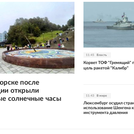
11:45
Власть
Корвет ТОФ "Гремящий" 
цель ракетой "Калибр"
орске после
ции открыли
11:43
В мире
ые солнечные часы
Люксембург осудил стран
использование Шенгена 
инструмента давления