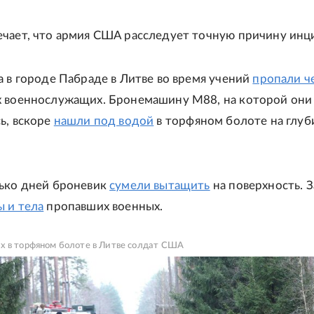
чает, что армия США расследует точную причину инц
а в городе Пабраде в Литве во время учений
пропали ч
х военнослужащих. Бронемашину M88, на которой они
ь, вскоре
нашли под водой
в торфяном болоте на глуб
ько дней броневик
сумели вытащить
на поверхность. 
 и т
ела
пропавших военных.
х в торфяном болоте в Литве солдат США