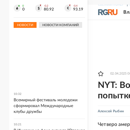
СВЕЖИЙ НОМЕР
Р
0
-0.2
-0.4
0
80.92
93.19
Вл
НОВОСТИ
НОВОСТИ КОМПАНИЙ
02.04.2025 0
NYT: В
попытк
10:32
Всемирный фестиваль молодежи
сформировал Международные
Алексей Рыбин
клубы дружбы
Четверо амер
10:21