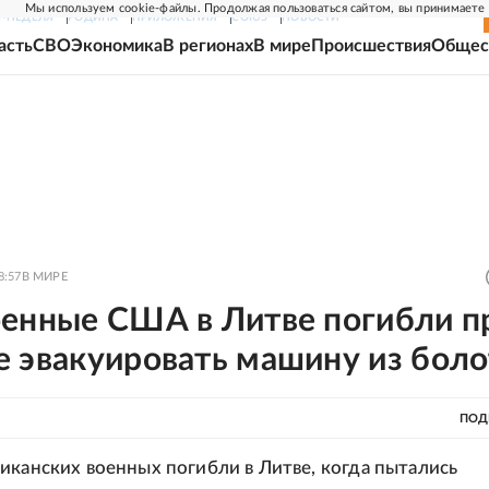
Мы используем cookie-файлы. Продолжая пользоваться сайтом, вы принимаете
Г-НЕДЕЛЯ
РОДИНА
ПРИЛОЖЕНИЯ
СОЮЗ
НОВОСТИ
асть
СВО
Экономика
В регионах
В мире
Происшествия
Общес
8:57
В МИРЕ
оенные США в Литве погибли п
е эвакуировать машину из боло
ПОД
иканских военных погибли в Литве, когда пытались