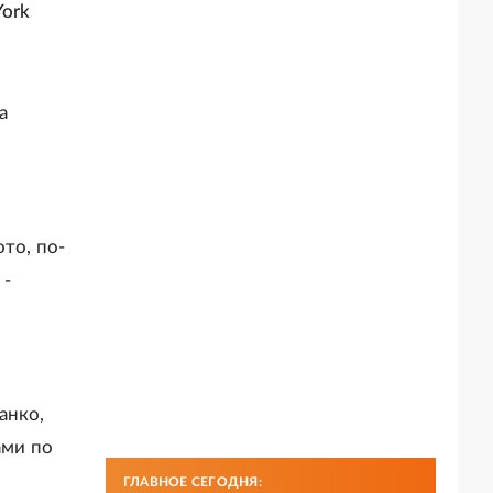
York
а
то, по-
 -
анко,
ами по
ГЛАВНОЕ СЕГОДНЯ: