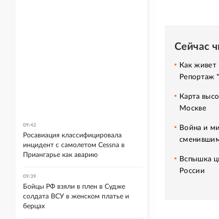
Сейчас 
Как живет 
Репортаж 
Карта высо
Москве
09:42
Война и ми
Росавиация классифицировала
сменившим
инцидент с самолетом Cessna в
Приангарье как аварию
Вспышка ци
России
09:39
Бойцы РФ взяли в плен в Судже
солдата ВСУ в женском платье и
берцах