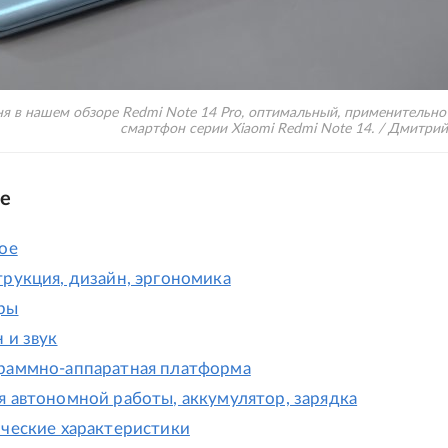
я в нашем обзоре Redmi Note 14 Pro, оптимальный, применительно 
смартфон серии Xiaomi Redmi Note 14. / Дмитрий
е
ое
рукция, дизайн, эргономика
ры
 и звук
раммно-аппаратная платформа
я автономной работы, аккумулятор, зарядка
ические характеристики