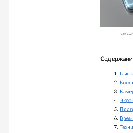
Сегодн
Содержани
Главн
Конст
Каме
Экран
Прог
Врем
Техн