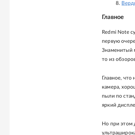
Верд
Главное
Redmi Note с
первую очере
Знаменитый м
то из обзоров
Главное, что 
камера, хоро
пыли по стан
яркий диспле
Но при этом 
ультраширока