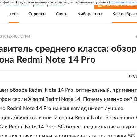
e-файлы. Продолжая пользоваться сайтом, вы принимаете условия
Пользовательско
А
ПРИЛОЖЕНИЯ
СОЮЗ
НОВОСТИ
ПОДПИСКА
НА ИЗДА
.tech
Сервисы
Связь
Киберспорт
Как выбрат
0:30
ТЕХНОЛОГИИ
витель среднего класса: обзор
на Redmi Note 14 Pro
ПОД
шем обзоре Redmi Note 14 Pro, оптимальный, применит
тфон серии Xiaomi Redmi Note 14. Почему именно он? 
но Redmi Note 14 Pro на наш взгляд имеет лучшее
цена/качество в новой серии Redmi Note. Безусловно 
5G и Redmi Note 14 Pro+ 5G более продвинутые аппарат
не у них значительная, а доплачивать за поддержку 5G,