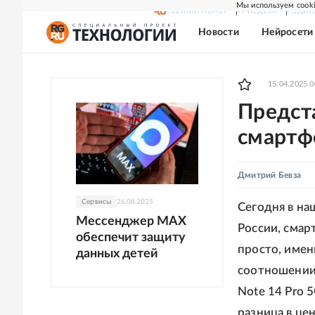
Мы используем cooki
СВЕЖИЙ НОМЕР
РГ-НЕДЕЛЯ
РОДИН
Новости
Нейросети
15.04.2025 0
Предста
смартфо
Дмитрий Бевза
Сервисы
26.08.2025
Сегодня в на
Мессенджер MAX
России, смар
обеспечит защиту
просто, имен
данных детей
соотношении 
Note 14 Pro 
разница в це