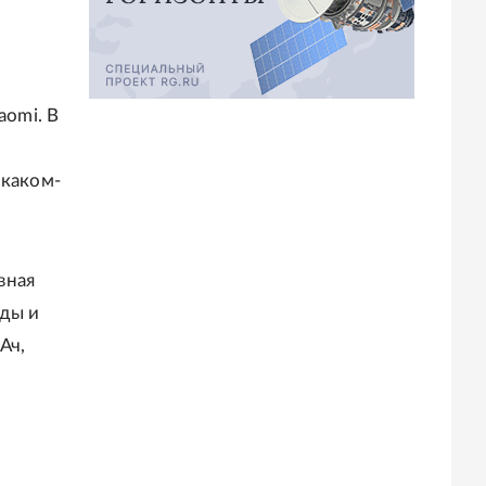
aomi. В
 каком-
вная
оды и
Ач,