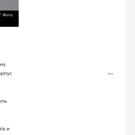
".
Фото:
ину
орпус
упь
le и