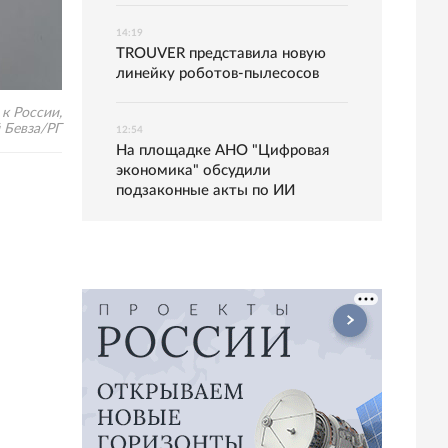
14:19
TROUVER представила новую
линейку роботов-пылесосов
к России,
 Бевза/РГ
12:54
На площадке АНО "Цифровая
экономика" обсудили
подзаконные акты по ИИ