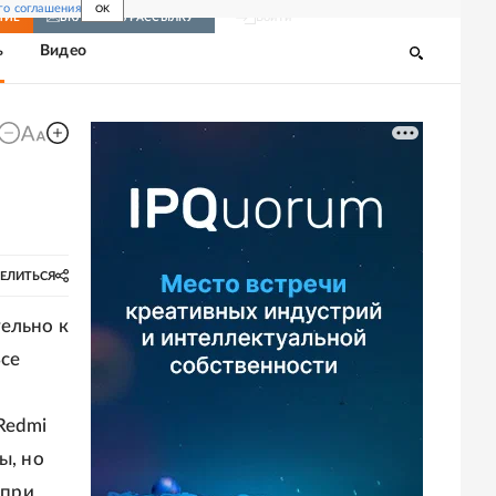
го соглашения
OK
Войти
НИЕ
ВКЛЮЧИТЬ РАССЫЛКУ
ь
Видео
ЕЛИТЬСЯ
ельно к
Все
Redmi
ы, но
 при