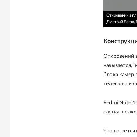
Откровений в пла
Дмитрий Бевза/
Конструкци
Откровений в
называется, 
блока камер 
телефона изо
Redmi Note 1
слегка шелко
Что касается 