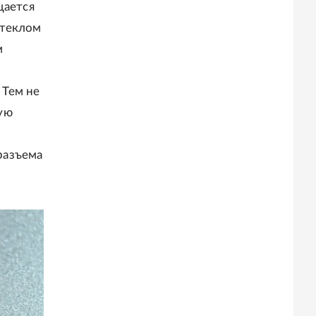
щается
стеклом
м
 Тем не
ую
разъема