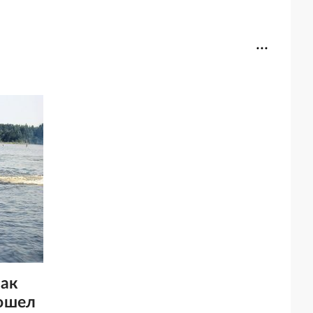
Как
ошел