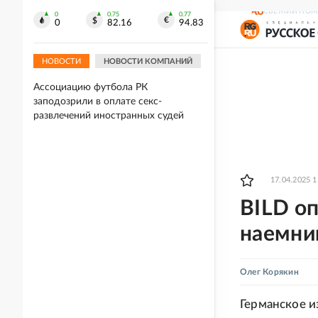
Mash: Мать двоих детей из России
СВЕЖИЙ НОМ
0
0.75
0.77
0
82.16
94.83
впала в кому из-за сильной жары на
Пхукете
НОВОСТИ
НОВОСТИ КОМПАНИЙ
07.08.2026
Ассоциацию футбола РК
заподозрили в оплате секс-
развлечений иностранных судей
17.04.2025 1
BILD о
наемни
Олег Корякин
Германское и