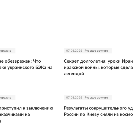
 оружие
07.08.2026
Русское оружие
е обезврежен: Что
Секрет долголетия: уроки Иран
аке украинского БЭКа на
иракской войны, которые сдела
легендой
 оружие
07.08.2026
Русское оружие
приступил к заключению
Результаты сокрушительного у
аказчиками на
России по Киеву сняли из космо
д