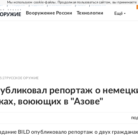
Мы используем cookie-файлы. Продолжая пользоваться сайтом, вы принимаете
ЕР
РГ-НЕДЕЛЯ
РОДИНА
ПРИЛОЖЕНИЯ
СОЮЗ
НОВОСТИ
Вооружение России
Технологии
Ещё
5:27
РУССКОЕ ОРУЖИЕ
публиковал репортаж о немецк
ках, воюющих в "Азове"
ПО
здание BILD опубликовало репортаж о двух гражданах