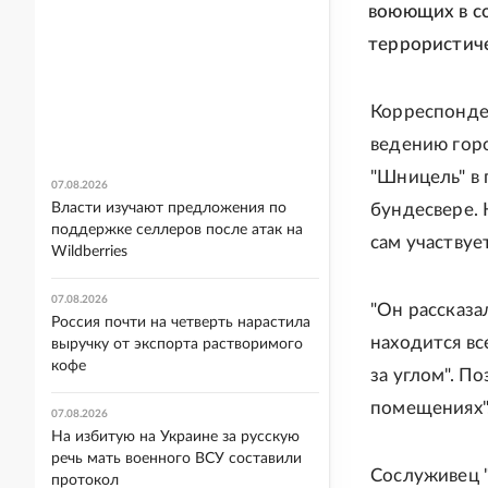
воюющих в со
террористиче
Корреспонде
ведению горо
"Шницель" в
07.08.2026
Власти изучают предложения по
бундесвере. 
поддержке селлеров после атак на
сам участвуе
Wildberries
07.08.2026
"Он рассказа
Россия почти на четверть нарастила
находится вс
выручку от экспорта растворимого
кофе
за углом". П
помещениях",
07.08.2026
На избитую на Украине за русскую
речь мать военного ВСУ составили
Сослуживец 
протокол