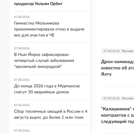
продюсер Уильям Орбит
07.08.2026
Гимнастка Мельникова
прокомментировала отказ в выдаче
виз для участия в ЧЕ
07.08.2026
07.08.2026
Русское
В Нью-Йорке зафиксирован
четвертый случай заболевания
Дрон-камикадз
"кроличьей лихорадкой"
известно об ат
Ялту
07.08.2026
До конца 2026 года в Мурманске
снесут 50 аварийных домов
07.08.2026
Русское
07.08.2026
"Калашников" 
Сбор тепличных овощей в России к 4
контрактов с з
августа вырос до более 1 млн тонн
следующий го
07.08.2026