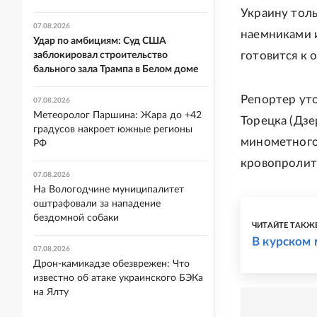
Украину толь
07.08.2026
наемниками и
Удар по амбициям: Суд США
готовится к 
заблокировал строительство
бального зала Трампа в Белом доме
Репортер уто
07.08.2026
Метеоролог Паршина: Жара до +42
Торецка (Дзе
градусов накроет южные регионы
минометного 
РФ
кровопролитн
07.08.2026
На Вологодчине муниципалитет
оштрафовали за нападение
бездомной собаки
ЧИТАЙТЕ ТАКЖ
В курском
07.08.2026
Дрон-камикадзе обезврежен: Что
известно об атаке украинского БЭКа
на Ялту