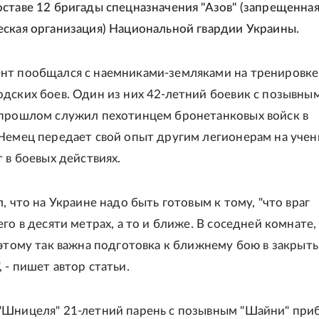
ставе 12 бригады спецназначения "Азов" (запрещенная
ская организация) Национальной гвардии Украины.
нт пообщался с наемниками-земляками на тренировке
дских боев. Один из них 42-летний боевик с позывны
 прошлом служил пехотинцем бронетанковых войск в
Немец передает свой опыт другим легионерам на учен
т в боевых действиях.
л, что на Украине надо быть готовым к тому, "что враг
его в десяти метрах, а то и ближе. В соседней комнате
оэтому так важна подготовка к ближнему бою в закрыт
 - пишет автор статьи.
"Шницеля" 21-летний парень с позывным "Шайни" при