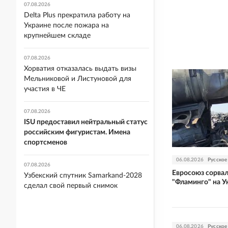
07.08.2026
Delta Plus прекратила работу на
Украине после пожара на
крупнейшем складе
07.08.2026
Хорватия отказалась выдать визы
Мельниковой и Листуновой для
участия в ЧЕ
07.08.2026
ISU предоставил нейтральный статус
российским фигуристам. Имена
спортсменов
06.08.2026
Русское
07.08.2026
Евросоюз сорвал
Узбекский спутник Samarkand-2028
"Фламинго" на У
сделал свой первый снимок
06.08.2026
Русское