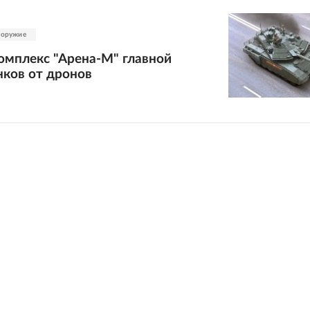
 оружие
омплекс "Арена-М" главной
нков от дронов