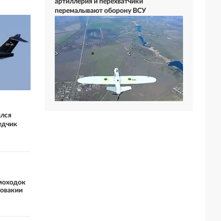
артиллерия и перехватчики
перемалывают оборону ВСУ
ился
едчик
амоходок
ловакии