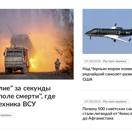
07.08.2026
Русское оружие
Над Черным морем появ
редчайший самолет-разв
США
лие" за секунды
поле смерти", где
07.08.2026
Русское оружие
техника ВСУ
Почему 500 советских с
стали легендой от Чехос
 оружие
до Афганистана