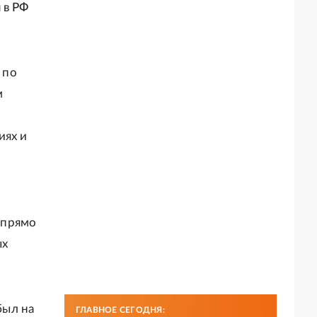
 в РФ
 по
м
иях и
, прямо
ых
был на
ГЛАВНОЕ СЕГОДНЯ: