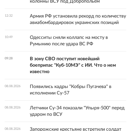
колонны ВСУ под Добропольем
Армия РФ установила рекорд по количеству
12:32
авиабомбардировок украинских позиций
Одесситы сняли коллапс на мосту в
10:49
Румынию после удара ВС РФ
В зону СВО поступит новейший
09:28
боеприпас "Куб-10МЭ" с ИИ. Что о нем
известно
Появились кадры "Кобры Пугачева" в
08.08.2026
исполнении Су-57
Летчики Су-34 показали "Упыря-500" перед
08.08.2026
ударом по ВСУ
Запорожские крестьяне встретили солдат
08.08.2026