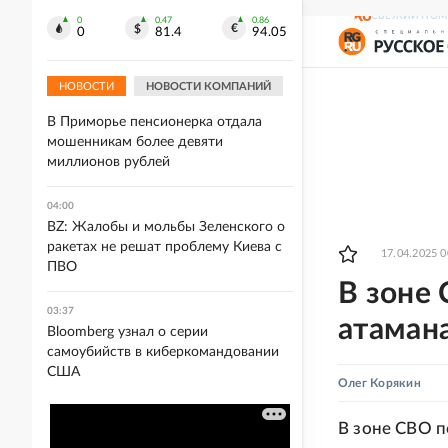
Пленный Богатырев:
СВЕЖИЙ НОМ
0
0.47
0.86
0
81.4
94.05
Мобилизованные украинцы платят за
"похищения" из учебки
НОВОСТИ
НОВОСТИ КОМПАНИЙ
04:34
В Приморье пенсионерка отдала
мошенникам более девяти
миллионов рублей
04:00
BZ: Жалобы и мольбы Зеленского о
ракетах не решат проблему Киева с
17.04.2025 0
ПВО
В зоне
03:37
атаман
Bloomberg узнал о серии
самоубийств в киберкомандовании
США
Олег Корякин
В зоне СВО п