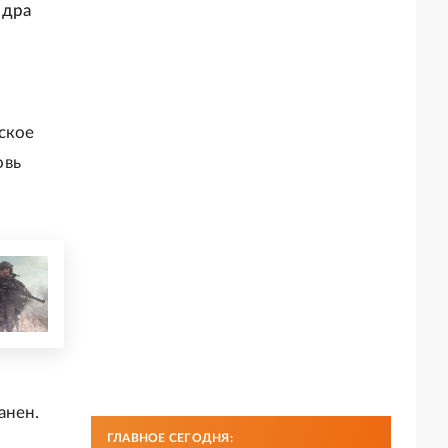
ндра
ское
овь
анен.
ГЛАВНОЕ СЕГОДНЯ: