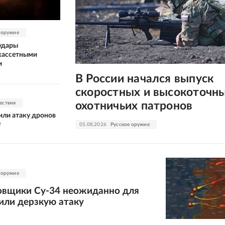
 оружие
удары
 кассетными
и
В России начался выпуск
скоростных и высокоточн
охотничьих патронов
ествия
или атаку дронов
е
05.08.2026
Русское оружие
 оружие
вщики Су-34 неожиданно для
или дерзкую атаку