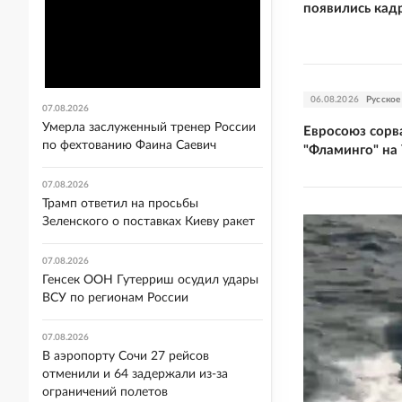
появились кад
06.08.2026
Русское
07.08.2026
Умерла заслуженный тренер России
Евросоюз сорв
по фехтованию Фаина Саевич
"Фламинго" на
07.08.2026
Трамп ответил на просьбы
Зеленского о поставках Киеву ракет
07.08.2026
Генсек ООН Гутерриш осудил удары
ВСУ по регионам России
07.08.2026
В аэропорту Сочи 27 рейсов
отменили и 64 задержали из-за
ограничений полетов