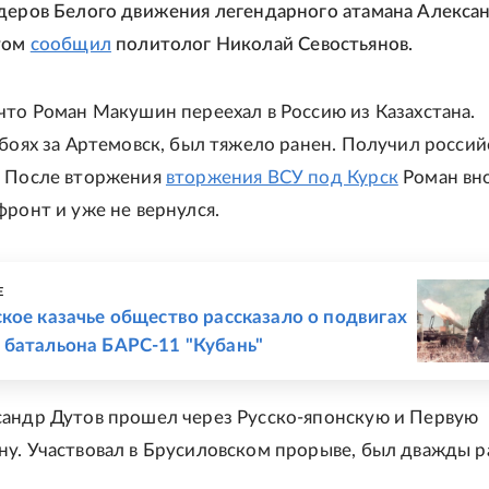
деров Белого движения легендарного атамана Алекса
этом
сообщил
политолог Николай Севостьянов.
что Роман Макушин переехал в Россию из Казахстана.
 боях за Артемовск, был тяжело ранен. Получил россий
. После вторжения
вторжения ВСУ под Курск
Роман вн
фронт и уже не вернулся.
Е
кое казачье общество рассказало о подвигах
 батальона БАРС-11 "Кубань"
сандр Дутов прошел через Русско-японскую и Первую
у. Участвовал в Брусиловском прорыве, был дважды р