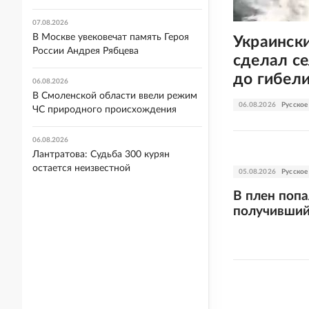
07.08.2026
В Москве увековечат память Героя
Украинск
России Андрея Рябцева
сделал се
до гибел
06.08.2026
В Смоленской области ввели режим
06.08.2026
Русское
ЧС природного происхождения
06.08.2026
Лантратова: Судьба 300 курян
остается неизвестной
05.08.2026
Русское
В плен поп
получивший