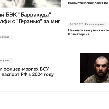
баллистических ракет по
ий БЭК "Барракуда"
лфи с "Геранью" за миг
06.08.2026
Русское оружие
и
Началась эвакуация жите
Краматорска
 оружие
 оружие
ал офицер-морпех ВСУ,
 паспорт РФ в 2024 году