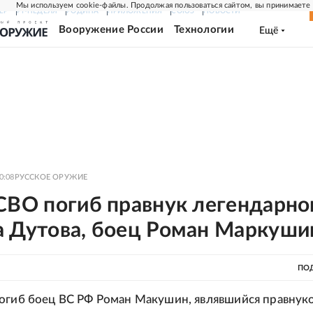
Мы используем cookie-файлы. Продолжая пользоваться сайтом, вы принимаете
ЕР
РГ-НЕДЕЛЯ
РОДИНА
ПРИЛОЖЕНИЯ
СОЮЗ
НОВОСТИ
Вооружение России
Технологии
Ещё
0:08
РУССКОЕ ОРУЖИЕ
 СВО погиб правнук легендарно
а Дутова, боец Роман Маркуши
ПО
огиб боец ВС РФ Роман Макушин, являвшийся правнук