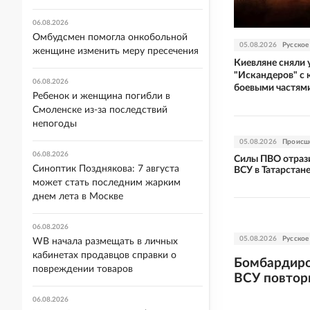
06.08.2026
Омбудсмен помогла онкобольной
05.08.2026
Русское
женщине изменить меру пресечения
Киевляне сняли 
"Искандеров" с
06.08.2026
боевыми частям
Ребенок и женщина погибли в
Смоленске из-за последствий
непогоды
05.08.2026
Происш
06.08.2026
Силы ПВО отраз
Синоптик Позднякова: 7 августа
ВСУ в Татарстан
может стать последним жарким
днем лета в Москве
06.08.2026
05.08.2026
Русское
WB начала размещать в личных
кабинетах продавцов справки о
Бомбардиро
повреждении товаров
ВСУ повтор
06.08.2026