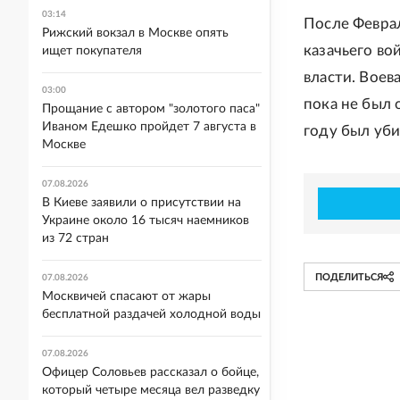
03:14
После Февра
Рижский вокзал в Москве опять
казачьего во
ищет покупателя
власти. Воев
03:00
пока не был 
Прощание с автором "золотого паса"
Иваном Едешко пройдет 7 августа в
году был уби
Москве
07.08.2026
В Киеве заявили о присутствии на
Украине около 16 тысяч наемников
из 72 стран
ПОДЕЛИТЬСЯ
07.08.2026
Москвичей спасают от жары
бесплатной раздачей холодной воды
07.08.2026
Офицер Соловьев рассказал о бойце,
который четыре месяца вел разведку