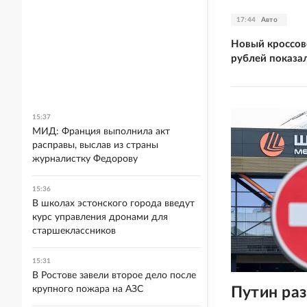
17:44
Авто
Новый кроссове
рублей показа
15:37
МИД: Франция выполнила акт
расправы, выслав из страны
журналистку Федорову
15:36
В школах эстонского города введут
курс управления дронами для
старшеклассников
15:31
В Ростове завели второе дело после
Путин ра
крупного пожара на АЗС