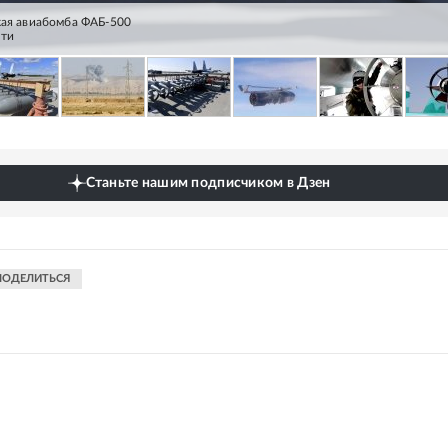
кая авиабомба ФАБ‑500
сти
Станьте нашим подписчиком в Дзен
ПОДЕЛИТЬСЯ