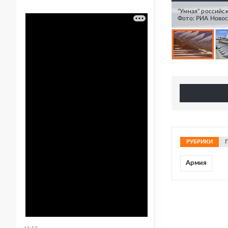
"Умная" российс
Фото: РИА Ново
РУБРИКИ
Армия