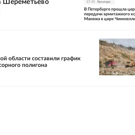
а Шереметьево
17:35
Культура
В Петербурге прошла це
передачи эрмитажного к
Манежа в цирк Чинизелл
ой области составили график
сорного полигона