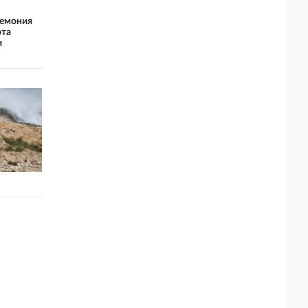
ремония
ота
и