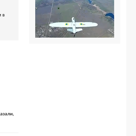
 в
азали,