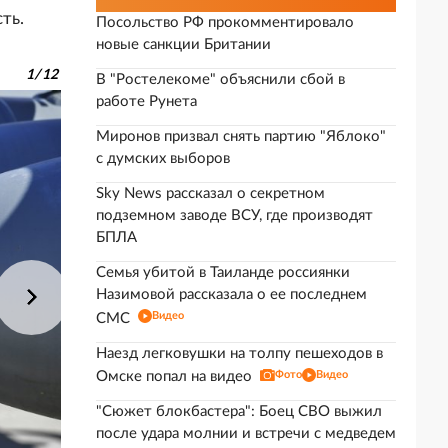
ть.
Посольство РФ прокомментировало
новые санкции Британии
1
/
12
В "Ростелекоме" объяснили сбой в
работе Рунета
Миронов призвал снять партию "Яблоко"
с думских выборов
Sky News рассказал о секретном
подземном заводе ВСУ, где производят
БПЛА
Семья убитой в Таиланде россиянки
Назимовой рассказала о ее последнем
Видео
СМС
Наезд легковушки на толпу пешеходов в
Омске попал на видео
Фото
Видео
"Сюжет блокбастера": Боец СВО выжил
после удара молнии и встречи с медведем