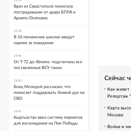
15:52
Врач из Севастополя помогала
пострадавшим от удара БПЛА в
Архипо-Осиповке
15:52
В 10 пензенских школах введут
оценки за поведение
15:46
От Т-72 до Abrams: подсчитаны все
поставленные ВСУ танки
Сейчас 
15:43
Боец Молодой рассказал, что
Как живет 
помогает поддержать боевой дух на
Репортаж 
СВО
Карта высо
15:41
Москве
Кыргызстан ввел систему пермитов
для восхождения на Пик Победы
Война и ми