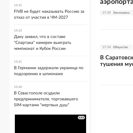
аэропорт
15:31
FIVB не будет наказывать Россию за
17:39
Экономика
отказ от участия в ЧМ-2027
15:22
Даку заявил, что в составе
"Спартака" намерен выиграть
17:34
Общество
чемпионат и Кубок России
В Саратовск
15:21
тушения му
В Германии задержали украинца по
подозрению в шпионаже
15:20
В Севастополе осудили
предпринимателя, торговавшего
SIM-картами "мертвых душ"