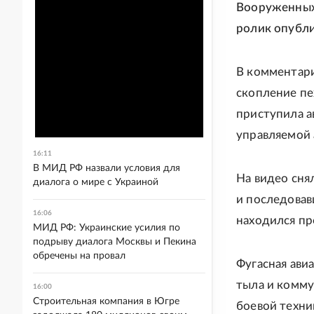
Вооруженных
ролик опубли
В комментари
скопление пе
приступила а
управляемой
16:11
В МИД РФ назвали условия для
На видео сня
диалога о мире с Украиной
и последовав
16:06
находился пр
МИД РФ: Украинские усилия по
подрыву диалога Москвы и Пекина
обречены на провал
Фугасная ав
тыла и комму
16:00
Строительная компания в Югре
боевой техни