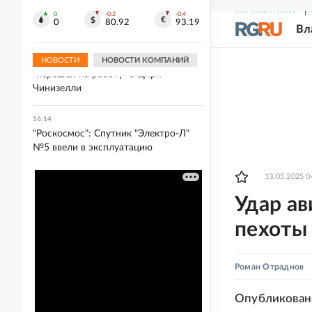
вернуть домой 170 жителей Курской
СВЕЖИЙ НОМЕР
Р
области
0
-0.2
-0.4
0
80.92
93.19
Вл
16:15
В Петербурге эрмитажный кот
НОВОСТИ
НОВОСТИ КОМПАНИЙ
"перешел на работу" в Цирк
Чинизелли
16:14
"Роскосмос": Спутник "Электро-Л"
№5 ввели в эксплуатацию
13.05.2025 0
Удар а
пехоты 
Роман Отраднов
Опубликован