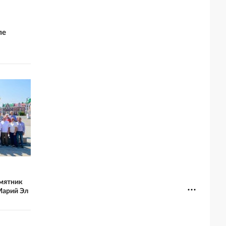
ле
мятник
Марий Эл