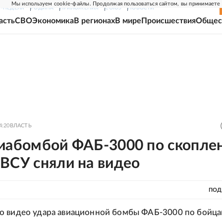
Мы используем cookie-файлы. Продолжая пользоваться сайтом, вы принимаете
Г-НЕДЕЛЯ
РОДИНА
ПРИЛОЖЕНИЯ
СОЮЗ
НОВОСТИ
асть
СВО
Экономика
В регионах
В мире
Происшествия
Общес
4:20
ВЛАСТЬ
виабомбой ФАБ-3000 по скопле
ВСУ сняли на видео
ПОД
о видео удара авиационной бомбы ФАБ-3000 по бойц