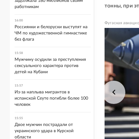
задолжала 180 миллионов своим
тонны, при э
работникам
16:00
Фугасная авиацио
Россиянки и белоруски выступят на
ЧМ по художественной гимнастике
без флага
15:58
Мужчину осудили за преступления
сексуального характера против
детей на Кубани
15:57
Из-за наплыва мигрантов в
испанской Сеуте погибли более 100
человек
15:55
Двое мужчин пострадали от
украинского удара в Курской
области