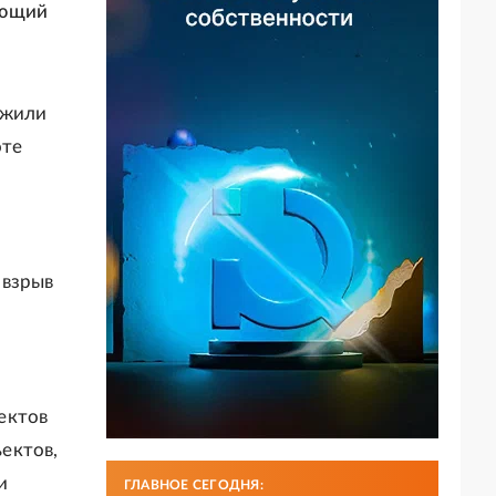
ующий
ужили
оте
 взрыв
ектов
ектов,
и
ГЛАВНОЕ СЕГОДНЯ: