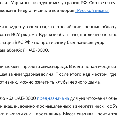
 сил Украины, находящимся у границ РФ. Соответств
кован в Telegram-канале военкоров
"Русской весны"
.
и к видео уточняется, что российские военные обнар
хоты ВСУ рядом с Курской областью, после чего к раб
виация ВКС РФ - по противнику был нанесен удар
 авиабомбой ФАБ-3000.
ли момент прилета авиаснаряда. В кадр попал мощный
шая за ним ударная волна. После этого над местом, где
отивник, можно заметить клубы черного дыма.
иабомба ФАБ-3000
предназначена
для уничтожения объ
никаций, военно-промышленных и энергетических объ
ки и живой силы противника. Масса снаряда - почти тр