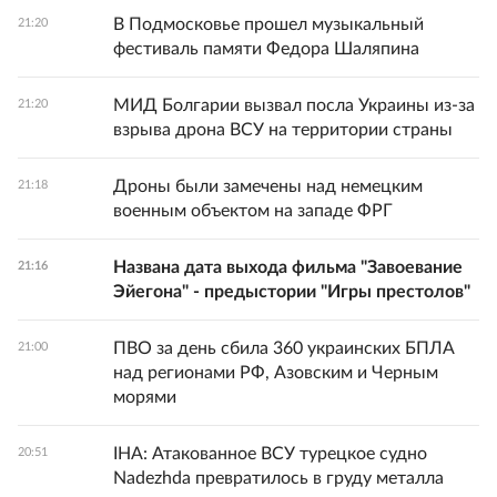
В Подмосковье прошел музыкальный
21:20
фестиваль памяти Федора Шаляпина
МИД Болгарии вызвал посла Украины из-за
21:20
взрыва дрона ВСУ на территории страны
Дроны были замечены над немецким
21:18
военным объектом на западе ФРГ
Названа дата выхода фильма "Завоевание
21:16
Эйегона" - предыстории "Игры престолов"
ПВО за день сбила 360 украинских БПЛА
21:00
над регионами РФ, Азовским и Черным
морями
IHA: Атакованное ВСУ турецкое судно
20:51
Nadezhda превратилось в груду металла