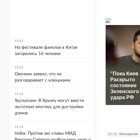
15:23
На фестивале факелов в Китае
загорелись 16 человек
15:15
"Пока Киев 
Овечкин заявил, что не
Раскрыто
разговаривает с клюшками
состояние
Зеленского
15:13
удара РФ
Хуснуллин: В Крыму могут ввести
льготную ипотеку для достройки
домов
15:13
Index: Против экс-главы МИД
21:16
Кинократия
Венгрии Сийярто возбуждено дело о