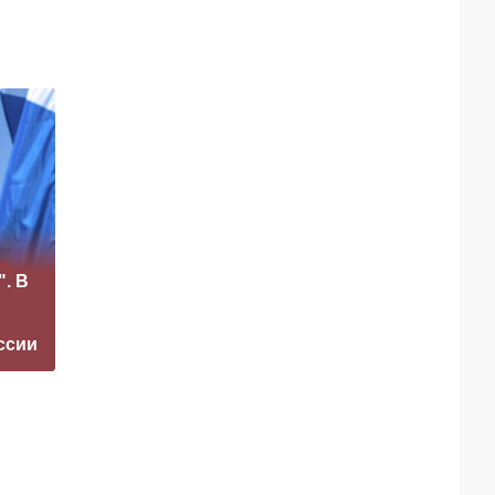
«Это конец всего»:
". В
Захарова
Маск сделал
прокомментировал
неожиданное
а фестиваль в
заявление о
ссии
Юрмале
завершении СВО