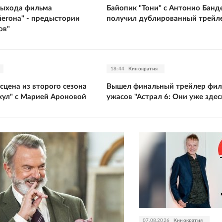
выхода фильма
Байопик "Тони" с Антонио Банд
йегона" - предыстории
получил дублированный трейл
ов"
18:44
Кинократия
сцена из второго сезона
Вышел финальный трейлер фи
кул" с Марией Ароновой
ужасов "Астрал 6: Они уже здес
07.08.2026
Кинократия