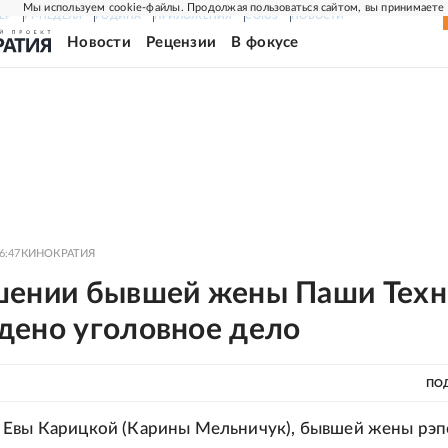
Мы используем cookie-файлы. Продолжая пользоваться сайтом, вы принимаете
ЕР
РГ-НЕДЕЛЯ
РОДИНА
ПРИЛОЖЕНИЯ
СОЮЗ
НОВОСТИ
Новости
Рецензии
В фокусе
6:47
КИНОКРАТИЯ
шении бывшей жены Паши Техн
дено уголовное дело
ПО
 Евы Карицкой (Карины Мельничук), бывшей жены рэп