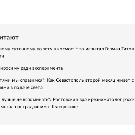
читают
вому суточному полету в космос: Что испытал Герман Титов 
ти
Хиросиму ради эксперимента
тями мы справимся": Как Севастополь второй месяц живет с
ями в подаче света
 лучше не вспоминать": Ростовский врач-реаниматолог расск
помогал пострадавшим в Геленджике