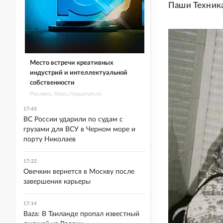
Паши Техник
Место встречи креативных
индустрий и интеллектуальной
собственности
Реклама. https://ipquorum.ru
17:43
ВС России ударили по судам с
грузами для ВСУ в Черном море и
порту Николаев
17:22
Овечкин вернется в Москву после
завершения карьеры
17:14
Baza: В Таиланде пропал известный