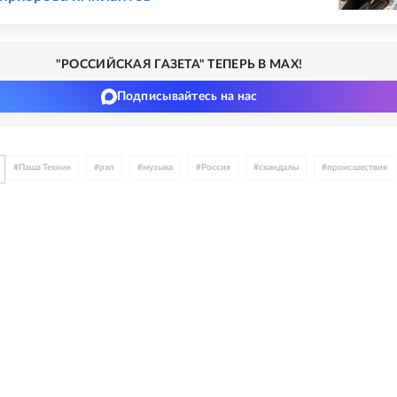
"РОССИЙСКАЯ ГАЗЕТА" ТЕПЕРЬ В MAX!
Подписывайтесь на нас
#
Паша Техник
#
рэп
#
музыка
#
Россия
#
скандалы
#
происшествия