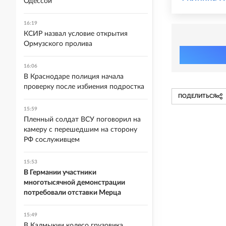
Одессой
16:19
КСИР назвал условие открытия
Ормузского пролива
16:06
В Краснодаре полиция начала
проверку после избиения подростка
ПОДЕЛИТЬСЯ
15:59
Пленный солдат ВСУ поговорил на
камеру с перешедшим на сторону
РФ сослуживцем
15:53
В Германии участники
многотысячной демонстрации
потребовали отставки Мерца
15:49
В Калмыкии колесо грузовика