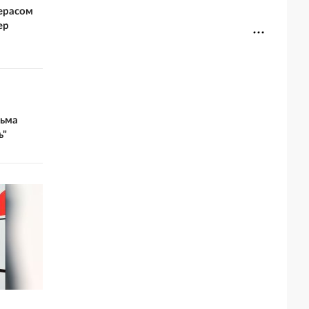
ерасом
ер
льма
ь"