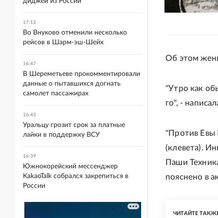
диджей из России
17:12
Во Внуково отменили несколько
рейсов в Шарм-эш-Шейх
Об этом женщ
16:47
В Шереметьеве прокомментировали
данные о пытавшихся догнать
"Утро как об
самолет пассажирах
го", - написа
16:43
Уральцу грозит срок за платные
"Против Евы 
лайки в поддержку ВСУ
(клевета). И
16:39
Паши Техника
Южнокорейский мессенджер
пояснено в а
KakaoTalk собрался закрепиться в
России
ЧИТАЙТЕ ТАКЖ