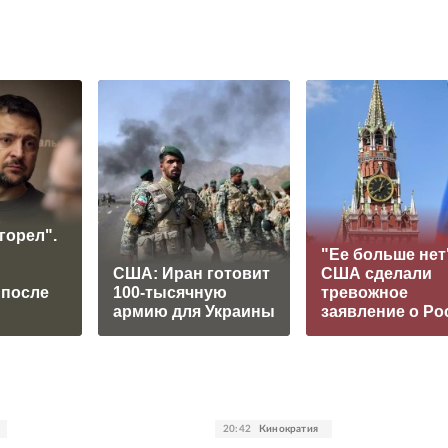
горел".
"Ее больше нет
США: Иран готовит
США сделали
 после
100-тысячную
тревожное
армию для Украины
заявление о Ро
20:42
Кинократия