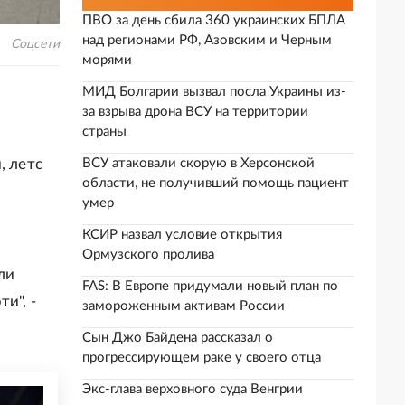
ПВО за день сбила 360 украинских БПЛА
над регионами РФ, Азовским и Черным
Соцсети
морями
МИД Болгарии вызвал посла Украины из-
за взрыва дрона ВСУ на территории
страны
, летс
ВСУ атаковали скорую в Херсонской
области, не получивший помощь пациент
умер
КСИР назвал условие открытия
Ормузского пролива
ли
FAS: В Европе придумали новый план по
и", -
замороженным активам России
Сын Джо Байдена рассказал о
прогрессирующем раке у своего отца
Экс-глава верховного суда Венгрии