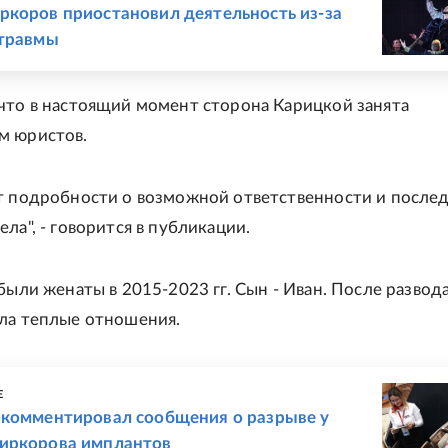
ркоров приостановил деятельность из-за
 травмы
что в настоящий момент сторона Карицкой занята
м юристов.
т подробности о возможной ответственности и послед
ела", - говорится в публикации.
 были женаты в 2015-2023 гг. Сын - Иван. После развода
ила теплые отношения.
Е
окомментировал сообщения о разрыве у
иркорова имплантов