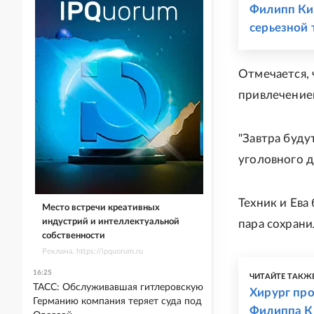
Филипп Ки
серьезной
Отмечается, 
привлечение
"Завтра буду
уголовного д
Техник и Ева
Место встречи креативных
индустрий и интеллектуальной
пара сохран
собственности
Реклама. https://ipquorum.ru
16:25
ЧИТАЙТЕ ТАКЖ
ТАСС: Обслуживавшая гитлеровскую
Хирург пр
Германию компания теряет суда под
Филиппа К