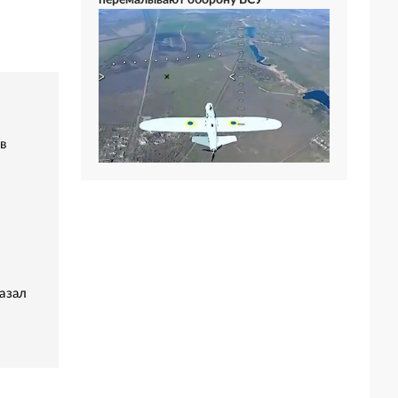
перемалывают оборону ВСУ
в
азал