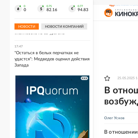
области, не получивший помощь
СВЕЖИЙ НОМ
пациент умер
0
0.75
0.77
0
82.16
94.83
17:51
Фестиваль "Наше время" отменили в
НОВОСТИ
НОВОСТИ КОМПАНИЙ
Ульяновске из-за урагана
17:47
"Остаться в белых перчатках не
удастся": Медведев оценил действия
Запада
25.05.2025 1
В отно
возбуж
Олег Усков
В отношении