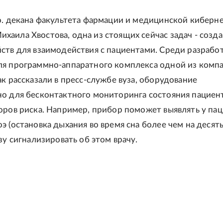
о. декана факультета фармации и медицинской киберн
аила Хвостова, одна из стоящих сейчас задач - созд
ств для взаимодействия с пациентами. Среди разработ
ля программно-аппаратного комплекса одной из комп
ак рассказали в пресс-службе вуза, оборудование
о для бесконтактного мониторинга состояния пациент
оров риска. Например, прибор поможет выявлять у па
э (остановка дыхания во время сна более чем на десят
зу сигнализировать об этом врачу.