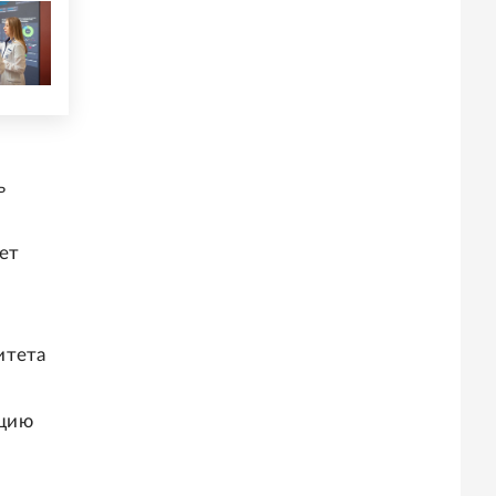
ь
яет
итета
ацию