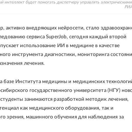
й интеллект будет помогать диспетчеру управлять электрическими 
РИА
р, активно внедряющих нейросети, стало здравоохран
ледованию сервиса SuperJob, сегодня каждый второй
пускает использование ИИ в медицине в качестве
ого инструмента диагностики, мониторинга состоян
азначения лечения.
а базе Института медицины и медицинских технологи
ибирского государственного университета (НГУ) нов
студенты занимаются разработкой методик лечения,
тенциал как медицинского оборудования, так и
о зрения, машинного обучения для наблюдения за