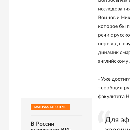
Вопросы нал
исследования
Воинов и Ник
которое бы п
речи с русск
перевод в на
динамик смар
английскому 
- Уже достиг
- сообщил ру
факультета Н
МАТЕРИАЛЫ ПО ТЕМЕ
Для эф
В России