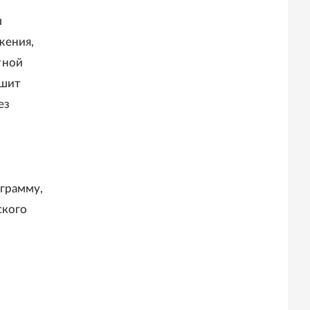
л
жения,
тной
ышит
ез
грамму,
ского