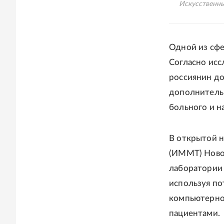
Искусственны
Одной из сфе
Согласно исс
россиянин до
дополнительн
больного и н
В открытой н
(ИММТ) Новос
лаборатории 
используя по
компьютерног
пациентами.