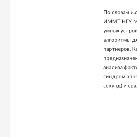
По словам и.
ИММТ НГУ Мих
умных устрой
алгоритмы д
партнеров. К
предназначен
анализа факт
синдром апно
секунд) и сра