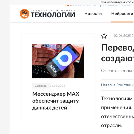
Мы используем cooki
СВЕЖИЙ НОМЕР
РГ-НЕДЕЛЯ
РОДИН
Новости
Нейросети
02.06.2025 0
Перево
создаю
Отечественные
Наталья Решетник
Сервисы
26.08.2025
Мессенджер MAX
Технологиям 
обеспечит защиту
применения. 
данных детей
отечественны
отрасли.