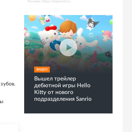
Реклама. https://ipquorum.ru
ВИДЕО
Вышел трейлер
зубов.
дебютной игры Hello
Kitty от нового
подразделения Sanrio
ны