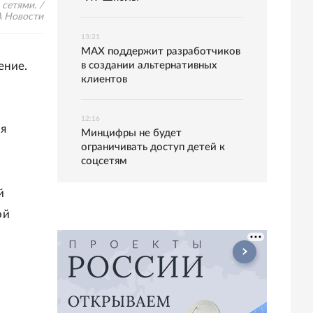
сетями. /
 Новости
13:21
MAX поддержит разработчиков
ение.
в создании альтернативных
клиентов
12:16
ия
Минцифры не будет
ограничивать доступ детей к
соцсетям
й
ой