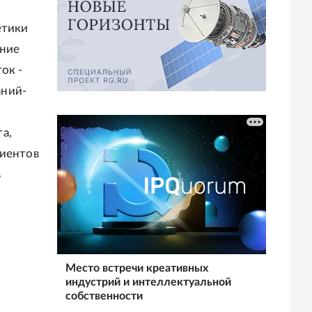
етики
ание
ок -
аний-
а,
циентов
ь
Место встречи креативных
индустрий и интеллектуальной
собственности