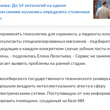
кова: До 14 патологий на одном
м снимке научились определять столичные
ы
 применять технологию для скрининга, а пациенты или
сультанты специализированных магазинов - подбират
ходящие в каждом конкретном случае зубные пасты и
иены, - поделилась Елена Леонтьева. - Сервис не замен
могает выявить проблемы на ранней стадии.
осибирского государственного технического универс
решили внедрить интеллектуального агента в сферу
электрическими сетями. Поступающую от них информ
ировать помощник, созданный на базе ИИ.