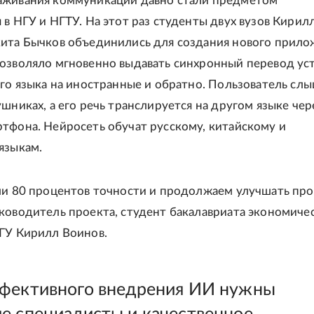
аживания коммуникаций давно стали предметом
 в НГУ и НГТУ. На этот раз студенты двух вузов Кирил
ита Бычков объединились для создания нового прило
озволяло мгновенно выдавать синхронный перевод ус
ого языка на иностранные и обратно. Пользователь сл
ушниках, а его речь транслируется на другом языке чер
тфона. Нейросеть обучат русскому, китайскому и
языкам.
ли 80 процентов точности и продолжаем улучшать про
ководитель проекта, студент бакалавриата экономиче
ГУ Кирилл Воинов.
фективного внедрения ИИ нужны