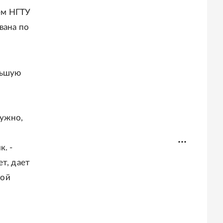
ем НГТУ
вана по
льшую
нужно,
. -
т, дает
кой