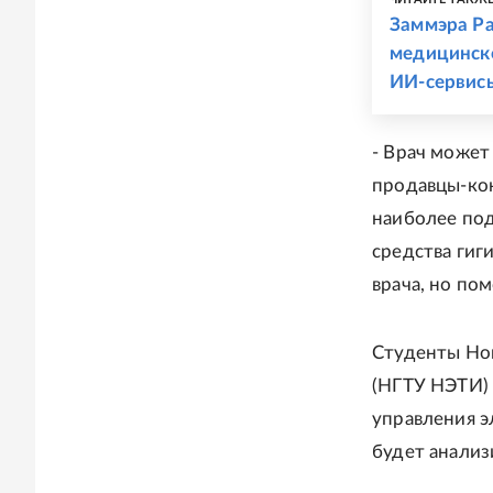
Заммэра Ра
медицинско
ИИ-сервис
- Врач может
продавцы-кон
наиболее под
средства гиг
врача, но по
Студенты Нов
(НГТУ НЭТИ) 
управления 
будет анализ