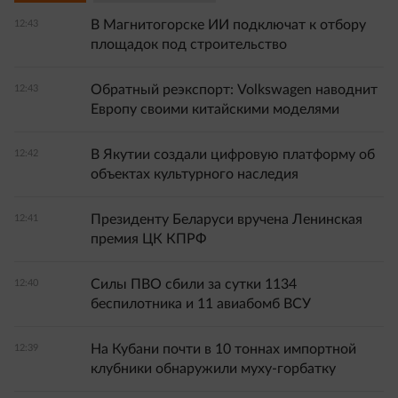
В Магнитогорске ИИ подключат к отбору
12:43
площадок под строительство
Обратный реэкспорт: Volkswagen наводнит
12:43
Европу своими китайскими моделями
В Якутии создали цифровую платформу об
12:42
объектах культурного наследия
Президенту Беларуси вручена Ленинская
12:41
премия ЦК КПРФ
Силы ПВО сбили за сутки 1134
12:40
беспилотника и 11 авиабомб ВСУ
На Кубани почти в 10 тоннах импортной
12:39
клубники обнаружили муху‑горбатку