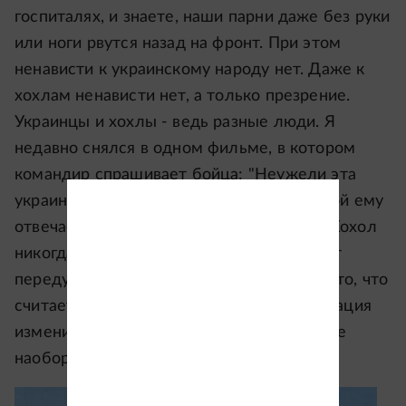
госпиталях, и знаете, наши парни даже без руки
или ноги рвутся назад на фронт. При этом
ненависти к украинскому народу нет. Даже к
хохлам ненависти нет, а только презрение.
Украинцы и хохлы - ведь разные люди. Я
недавно снялся в одном фильме, в котором
командир спрашивает бойца: "Неужели эта
украинка нас обманула?". На что мой герой ему
отвечает: "Плохо ты знаешь наш народ. Хохол
никогда не обманывает. Он просто может
передумать". Сегодня он искренне верит то, что
считает правильным, а завтра, когда ситуация
изменится, с чистой совестью сделает все
наоборот.